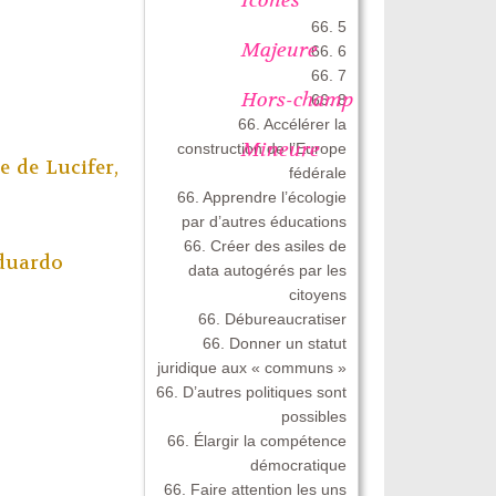
66. 5
Majeure
66. 6
66. 7
Hors-champ
66. 8
66. Accélérer la
Mineure
construction de l’Europe
e de Lucifer,
fédérale
66. Apprendre l’écologie
par d’autres éducations
66. Créer des asiles de
Eduardo
data autogérés par les
citoyens
66. Débureaucratiser
66. Donner un statut
juridique aux « communs »
66. D’autres politiques sont
possibles
66. Élargir la compétence
démocratique
66. Faire attention les uns