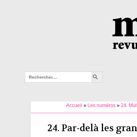
Search Button
Search
for:
Accueil
»
Les numéros
»
24. Mul
24. Par-delà les gra