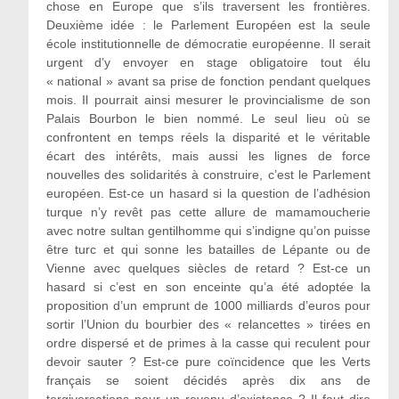
chose en Europe que s’ils traversent les frontières.
Deuxième idée : le Parlement Européen est la seule
école institutionnelle de démocratie européenne. Il serait
urgent d’y envoyer en stage obligatoire tout élu
« national » avant sa prise de fonction pendant quelques
mois. Il pourrait ainsi mesurer le provincialisme de son
Palais Bourbon le bien nommé. Le seul lieu où se
confrontent en temps réels la disparité et le véritable
écart des intérêts, mais aussi les lignes de force
nouvelles des solidarités à construire, c’est le Parlement
européen. Est-ce un hasard si la question de l’adhésion
turque n’y revêt pas cette allure de mamamoucherie
avec notre sultan gentilhomme qui s’indigne qu’on puisse
être turc et qui sonne les batailles de Lépante ou de
Vienne avec quelques siècles de retard ? Est-ce un
hasard si c’est en son enceinte qu’a été adoptée la
proposition d’un emprunt de 1000 milliards d’euros pour
sortir l’Union du bourbier des « relancettes » tirées en
ordre dispersé et de primes à la casse qui reculent pour
devoir sauter ? Est-ce pure coïncidence que les Verts
français se soient décidés après dix ans de
tergiversations pour un revenu d’existence ? Il faut dire