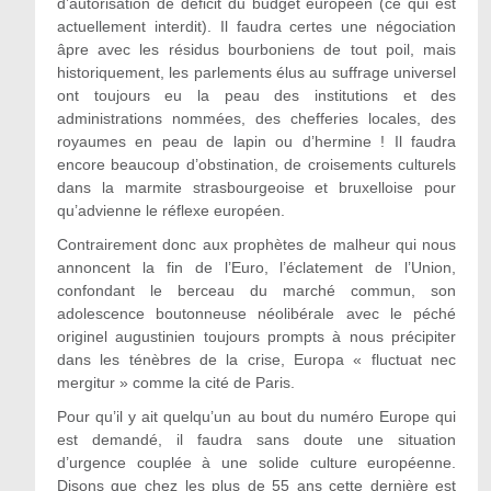
d’autorisation de déficit du budget européen (ce qui est
actuellement interdit). Il faudra certes une négociation
âpre avec les résidus bourboniens de tout poil, mais
historiquement, les parlements élus au suffrage universel
ont toujours eu la peau des institutions et des
administrations nommées, des chefferies locales, des
royaumes en peau de lapin ou d’hermine ! Il faudra
encore beaucoup d’obstination, de croisements culturels
dans la marmite strasbourgeoise et bruxelloise pour
qu’advienne le réflexe européen.
Contrairement donc aux prophètes de malheur qui nous
annoncent la fin de l’Euro, l’éclatement de l’Union,
confondant le berceau du marché commun, son
adolescence boutonneuse néolibérale avec le péché
originel augustinien toujours prompts à nous précipiter
dans les ténèbres de la crise, Europa « fluctuat nec
mergitur » comme la cité de Paris.
Pour qu’il y ait quelqu’un au bout du numéro Europe qui
est demandé, il faudra sans doute une situation
d’urgence couplée à une solide culture européenne.
Disons que chez les plus de 55 ans cette dernière est