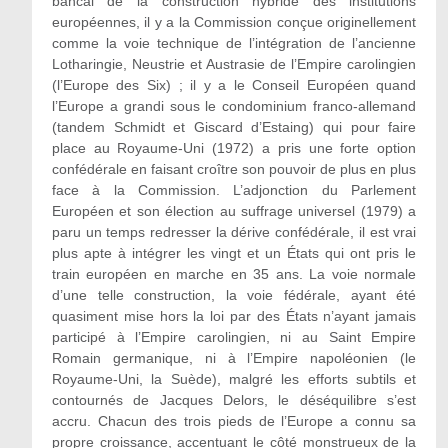
bancal de la construction hybride des institutions
européennes, il y a la Commission conçue originellement
comme la voie technique de l’intégration de l’ancienne
Lotharingie, Neustrie et Austrasie de l’Empire carolingien
(l’Europe des Six) ; il y a le Conseil Européen quand
l’Europe a grandi sous le condominium franco-allemand
(tandem Schmidt et Giscard d’Estaing) qui pour faire
place au Royaume-Uni (1972) a pris une forte option
confédérale en faisant croître son pouvoir de plus en plus
face à la Commission. L’adjonction du Parlement
Européen et son élection au suffrage universel (1979) a
paru un temps redresser la dérive confédérale, il est vrai
plus apte à intégrer les vingt et un États qui ont pris le
train européen en marche en 35 ans. La voie normale
d’une telle construction, la voie fédérale, ayant été
quasiment mise hors la loi par des États n’ayant jamais
participé à l’Empire carolingien, ni au Saint Empire
Romain germanique, ni à l’Empire napoléonien (le
Royaume-Uni, la Suède), malgré les efforts subtils et
contournés de Jacques Delors, le déséquilibre s’est
accru. Chacun des trois pieds de l’Europe a connu sa
propre croissance, accentuant le côté monstrueux de la