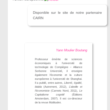
Disponible sur le site de notre partenaire
CAIRN
Yann Moulier Boutang
Professeur émérite de sciences
économiques à l’université de
technologie de Compiègne – Alliance
Sorbonne Université, il enseigne
également l’économie et la culture
européenne à l’université de Shanghai.
Il a publié, entre autres,
Liberté, égalité,
blabla
(Autrement, 2012),
L’abeille et
l’économiste
(Carnets Nord, 2011),
Le
Capitalisme cognitif
(Éditions
Amsterdam, 2007). Il est co-directeur
de la revue
Multitudes
.