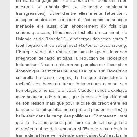
inimitable langage plein de litotes qu’elle recourrait à des
mesures « inhabituelles » (entendez totalement
transgressives). L’une d’entre elles mérite l’attention :
accepter contre son concours à l’économie britannique
menacée elle aussi d’un effondrement dix fois plus
sérieux que ceux, lilliputiens à l’échelle du continent, de
l’Islande et de l’Irlande[1] , d’héberger des titres cotés B
(soit l’équivalent de subprimes)
libellés en livres sterling
.
L’Europe venait de réaliser un pas de géant dans son
intégration de facto et dans la réduction de l’exception
britannique. Nous ne pleurerons pas plus sur l’exception
économique et monétaire anglaise que sur l’exception
culturelle française. Depuis, la Banque d’Angleterre a
racheté des bons du trésor britanniques comme son
homologue américaine et Jean-Claude Trichet a expliqué
avec beaucoup de retenue, que la crise de liquidité était
de son ressort mais que pour la crise de crédit entre les
banques (le fait qu’elles ne se prêtent plus entre elles) la
balle était dans le camp des politiques. Comprenez : tant
que la BCE ne pourra pas faire du déficit budgétaire
européen nul ne doit s’étonner si l’Europe reste très à la
traîne de la Réserve Fédérale américaine. Qu’il est loin le