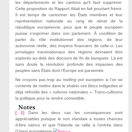
les départements et les cantons qu’il faut supprimer.
Cette proposition du Rapport Attali en fait pourtant frémir.
Il est temps de cantonner les États membres et leur
représentation nationale au rang de
sénat
de la
république européenne, pour que le peuple européen
puisse s’exprimer dans
son
parlement. À condition de
parler du rôle institutionnel des régions, de leur
autonomie réelle, des moyens financiers de celle-ci. Les
jumelages transnationaux des régions devraient être
explorés au-delà des discours de fin de banquets. Là est
sans doute la résolution profonde des impasses des
peuples sans États dont l’Europe est parsemée.
Ne croyons pas trop au
melting pot
européen si l’on se
contente de mettre dans le shaker ces blocs indigestes et
déjà refroidis des « cultures nationales ». Trans-cultivons
la politique pour la rendre comestible.
Notes
[ 1]
Dans les deux cas les conséquences sont
appréciables puisque le non irlandais a toutes chances
d’être vaincu et que l’Islande se rallie à l’entrée dans
l’Union européenne.