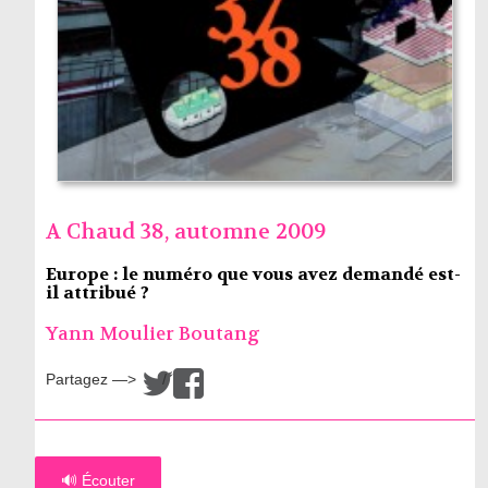
A Chaud 38, automne 2009
Europe : le numéro que vous avez demandé est-
il attribué ?
Yann Moulier Boutang
Partagez —>
/
🔊 Écouter