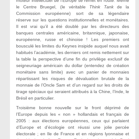
moteur intellectuel de l’Europe se remet en route. Même
le Centre Bruegel, (le véritable
Think Tank
de la
Commission européenne) sort de sa légendaire
réserve sur les questions institutionnelles et monétaires.
Il est vrai qu’il a été doublé par les directeurs des
banques centrales américaine, britannique, japonaise,
européenne, russe et chinoise ! Les premiers ont
bousculé les limites du Keynes insipide auquel nous avait
habitués l’académie, les derniers ont remis nettement sur
la table la perspective d’une fin du privilège exclusif de
seigneuriage américain du dollar (entendez de création
monétaire sans limite) avec un panier de monnaies
répartissant les risques de dévaluation brutale de la
monnaie de l’Oncle Sam et d’un regard sur les droits de
tirage spéciaux qui seraient attribués à la Chine, l’Inde, le
Brésil en particulier.
Troisième bonne nouvelle sur le front déprimé de
l’Europe depuis les « non » hollandais et français de
2005 : aux élections européennes, ceux qui parlaient
d’Europe et d’écologie ont réussi une jolie percée
électorale ; en Ile de France et en régions lyonnaise et