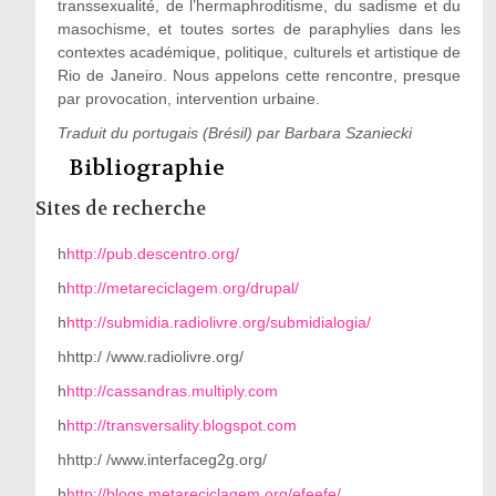
transsexualité, de l’hermaphroditisme, du sadisme et du
masochisme, et toutes sortes de paraphylies dans les
contextes académique, politique, culturels et artistique de
Rio de Janeiro. Nous appelons cette rencontre, presque
par provocation, intervention urbaine.
Traduit du portugais (Brésil) par Barbara Szaniecki
Bibliographie
Sites de recherche
h
http://pub.descentro.org/
h
http://metareciclagem.org/drupal/
h
http://submidia.radiolivre.org/submidialogia/
hhttp:/ /www.radiolivre.org/
h
http://cassandras.multiply.com
h
http://transversality.blogspot.com
hhttp:/ /www.interfaceg2g.org/
h
http://blogs.metareciclagem.org/efeefe/