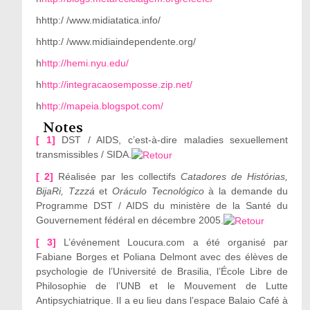
hhttp:/ /www.midiatatica.info/
hhttp:/ /www.midiaindependente.org/
h
http://hemi.nyu.edu/
h
http://integracaosemposse.zip.net/
h
http://mapeia.blogspot.com/
Notes
[ 1]
DST / AIDS, c’est-à-dire maladies sexuellement
transmissibles / SIDA.
[ 2]
Réalisée par les collectifs
Catadores de Histórias,
BijaRi, Tzzzá
et
Oráculo Tecnológico
à la demande du
Programme DST / AIDS du ministère de la Santé du
Gouvernement fédéral en décembre 2005.
[ 3]
L’événement Loucura.com a été organisé par
Fabiane Borges et Poliana Delmont avec des élèves de
psychologie de l’Université de Brasilia, l’École Libre de
Philosophie de l’UNB et le Mouvement de Lutte
Antipsychiatrique. Il a eu lieu dans l’espace Balaio Café à