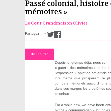
Passé colonial, histoire 
mémoires »
Le Cour Grandmaison Olivier
Partagez —>
/
🔊 Écouter
Depuis longtemps déjà, nous sommes
« guerre des mémoires » et les lut
l’expression. L’objet de cet article
lors même que prospèrent, le plus
combats mémoriels aujourd’hui enga
dans ses marges les problèmes soule
coloniaux.
For a while now, we have been ent
by the « communitarian » struggles 