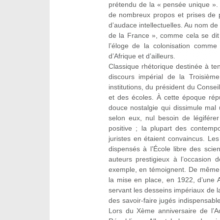
prétendu de la « pensée unique ». 
de nombreux propos et prises de 
d’audace intellectuelles. Au nom de l
de la France », comme cela se dit 
l’éloge de la colonisation comme 
d’Afrique et d’ailleurs.
Classique rhétorique destinée à tent
discours impérial de la Troisièm
institutions, du président du Conse
et des écoles. À cette époque répu
douce nostalgie qui dissimule mal u
selon eux, nul besoin de légifére
positive ; la plupart des contemp
juristes en étaient convaincus. Le
dispensés à l’École libre des sci
auteurs prestigieux à l’occasion 
exemple, en témoignent. De même l
la mise en place, en 1922, d’une 
servant les desseins impériaux de la
des savoir-faire jugés indispensable
Lors du Xème anniversaire de l’A