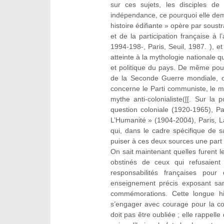
sur ces sujets, les disciples de
indépendance, ce pourquoi elle deme
histoire édifiante » opère par soust
et de la participation française à
1994-198-, Paris, Seuil, 1987. ), et
atteinte à la mythologie nationale 
et politique du pays. De même pour
de la Seconde Guerre mondiale, oc
concerne le Parti communiste, le my
mythe anti-colonialiste([[. Sur la
question coloniale (1920-1965), P
L’Humanité » (1904-2004), Paris, La
qui, dans le cadre spécifique de sa
puiser à ces deux sources une part i
On sait maintenant quelles furent les
obstinés de ceux qui refusaient 
responsabilités françaises pour
enseignement précis exposant sans
commémorations. Cette longue his
s’engager avec courage pour la c
doit pas être oubliée ; elle rappell