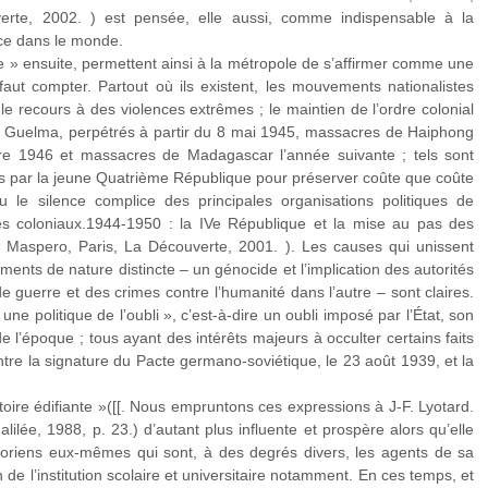
erte, 2002. ) est pensée, elle aussi, comme indispensable à la
nce dans le monde.
se » ensuite, permettent ainsi à la métropole de s’affirmer comme une
faut compter. Partout où ils existent, les mouvements nationalistes
le recours à des violences extrêmes ; le maintien de l’ordre colonial
et Guelma, perpétrés à partir du 8 mai 1945, massacres de Haiphong
e 1946 et massacres de Madagascar l’année suivante ; tels sont
par la jeune Quatrième République pour préserver coûte que coûte
u le silence complice des principales organisations politiques de
res coloniaux.1944-1950 : la IVe République et la mise au pas des
r. Maspero, Paris, La Découverte, 2001. ). Les causes qui unissent
ements de nature distincte – un génocide et l’implication des autorités
 guerre et des crimes contre l’humanité dans l’autre – sont claires.
 une politique de l’oubli », c’est-à-dire un oubli imposé par l’État, son
e l’époque ; tous ayant des intérêts majeurs à occulter certains faits
tre la signature du Pacte germano-soviétique, le 23 août 1939, et la
oire édifiante »([[. Nous empruntons ces expressions à J-F. Lyotard.
alilée, 1988, p. 23.) d’autant plus influente et prospère alors qu’elle
storiens eux-mêmes qui sont, à des degrés divers, les agents de sa
 de l’institution scolaire et universitaire notamment. En ces temps, et