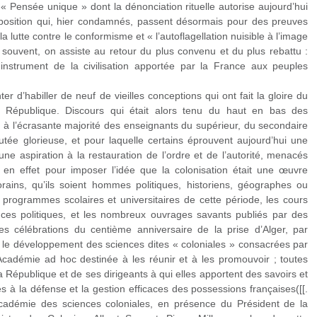
« Pensée unique » dont la dénonciation rituelle autorise aujourd’hui
position qui, hier condamnés, passent désormais pour des preuves
a lutte contre le conformisme et « l’autoflagellation nuisible à l’image
souvent, on assiste au retour du plus convenu et du plus rebattu :
instrument de la civilisation apportée par la France aux peuples
er d’habiller de neuf de vieilles conceptions qui ont fait la gloire du
e République. Discours qui était alors tenu du haut en bas des
il à l’écrasante majorité des enseignants du supérieur, du secondaire
tée glorieuse, et pour laquelle certains éprouvent aujourd’hui une
ne aspiration à la restauration de l’ordre et de l’autorité, menacés
r en effet pour imposer l’idée que la colonisation était une œuvre
orains, qu’ils soient hommes politiques, historiens, géographes ou
s programmes scolaires et universitaires de cette période, les cours
ences politiques, et les nombreux ouvrages savants publiés par des
des célébrations du centième anniversaire de la prise d’Alger, par
e développement des sciences dites « coloniales » consacrées par
Académie ad hoc destinée à les réunir et à les promouvoir ; toutes
 République et de ses dirigeants à qui elles apportent des savoirs et
s à la défense et la gestion efficaces des possessions françaises([[.
cadémie des sciences coloniales, en présence du Président de la