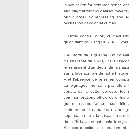
is now taken for common sense obse
and stigmatizations geared toward 
public order by repressing and e
occultation of colonial crimes.
« Lutter contre l’oubli, ici, c’est 
qu’on tient pour acquis. » J-F. Lyota
« Au sortir de la guerre([[On trouver
traumatisme de 1940, il fallait recon
le sentiment d’un déclin de la natio
sur la face sombre de notre histoire 
– et l’absence de prise en compte 
témoignages, ne sont pas alors e
consacrés à cette période, les 
commémorations officielles enfin, 
guerre, estime l’auteur, ces dif
l’enfermement dans les mythologie
cependant que « la crispation sur 
dans l’Éducation nationale frança
Sur ces questions, cf. également.