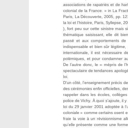
associations de rapatriés et de har
colonial de la France. » in La Fract
Paris, La Découverte, 2005, pp. 121
la loi et l’histoire, Paris, Syllepse, 2
), fort peu sur cette sinistre mais 
thématique saisissant, elle dit bi
passé et aux comportements de n
indispensable et bien sûr légitime,
internationale, il est nécessaire 
polémiques, et pour condamner aus
De l’autre donc, le « mépris de l’h
spectaculaire de tendances apologé
loi.
D’un côté, l’enseignement précis de 
des cérémonies enfin officielles,
rappeler dans les écoles, collèges
police de Vichy. À quoi s’ajoute, il
loi du 29 janvier 2001 adoptée à l’u
coloniale » comme certains osent e
fraie la voie à un révisionnisme a
qu’elle présente comme une forme 