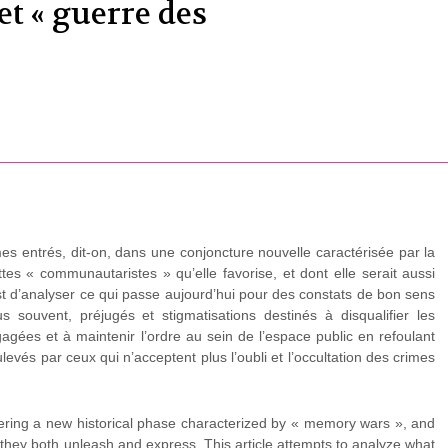
et « guerre des
 entrés, dit-on, dans une conjoncture nouvelle caractérisée par la
tes « communautaristes » qu’elle favorise, et dont elle serait aussi
 est d’analyser ce qui passe aujourd’hui pour des constats de bon sens
 souvent, préjugés et stigmatisations destinés à disqualifier les
gées et à maintenir l’ordre au sein de l’espace public en refoulant
vés par ceux qui n’acceptent plus l’oubli et l’occultation des crimes
ering a new historical phase characterized by « memory wars », and
they both unleash and express. This article attempts to analyze what