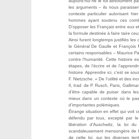
aujourd’hui ne le fut absolument p
les arguments – ils nous paraisse
contexte particulier autorisant h
hommes ayant soutenu ces comb
D’opposer les Français entre eux et 
la formule destinée à faire taire ceu
Ainsi furent longtemps justifiés le
le Général De Gaulle et François 
certains responsables – Maurice P
contre l’humanité. Cette histoire es
étapes, de l’écrire et de l’apprend
histoire. Apprendre ici, c’est se sous
F. Nietzsche. « De l’utilité et des in
II, trad. de P. Rusch, Paris, Gallimar
d’être capable de puiser dans le
mieux dans un contexte où le pass
d’importantes polémiques.
Étrange situation en effet qui voi
défendu par tous, excepté par le
libération d’Auschwitz, la loi du
scandaleusement mensongère de la 
de cette loi, sur les diverses te