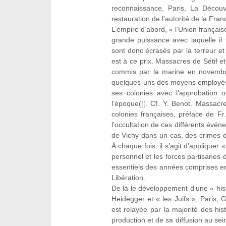
reconnaissance, Paris, La Découv
restauration de l’autorité de la Fra
L’empire d’abord, « l’Union françai
grande puissance avec laquelle il 
sont donc écrasés par la terreur et 
est à ce prix. Massacres de Sétif 
commis par la marine en novembr
quelques-uns des moyens employés 
ses colonies avec l’approbation o
l’époque([[. Cf. Y. Benot. Massac
colonies françaises, préface de F
l’occultation de ces différents évén
de Vichy dans un cas, des crimes de
À chaque fois, il s’agit d’appliquer «
personnel et les forces partisanes d
essentiels des années comprises en
Libération.
De là le développement d’une « hist
Heidegger et « les Juifs », Paris, G
est relayée par la majorité des hi
production et de sa diffusion au sein