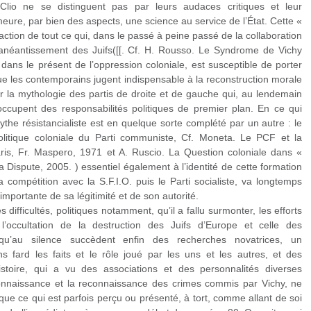
 Clio ne se distinguent pas par leurs audaces critiques et leur
ure, par bien des aspects, une science au service de l’État. Cette «
raction de tout ce qui, dans le passé à peine passé de la collaboration
 l’anéantissement des Juifs([[. Cf. H. Rousso. Le Syndrome de Vichy
 dans le présent de l’oppression coloniale, est susceptible de porter
que les contemporains jugent indispensable à la reconstruction morale
 la mythologie des partis de droite et de gauche qui, au lendemain
cupent des responsabilités politiques de premier plan. En ce qui
the résistancialiste est en quelque sorte complété par un autre : le
 politique coloniale du Parti communiste, Cf. Moneta. Le PCF et la
aris, Fr. Maspero, 1971 et A. Ruscio. La Question coloniale dans «
 Dispute, 2005. ) essentiel également à l’identité de cette formation
 compétition avec la S.F.I.O. puis le Parti socialiste, va longtemps
mportante de sa légitimité et de son autorité.
 difficultés, politiques notamment, qu’il a fallu surmonter, les efforts
l’occultation de la destruction des Juifs d’Europe et celle des
 qu’au silence succèdent enfin des recherches novatrices, un
 fard les faits et le rôle joué par les uns et les autres, et des
toire, qui a vu des associations et des personnalités diverses
onnaissance et la reconnaissance des crimes commis par Vichy, ne
e que ce qui est parfois perçu ou présenté, à tort, comme allant de soi