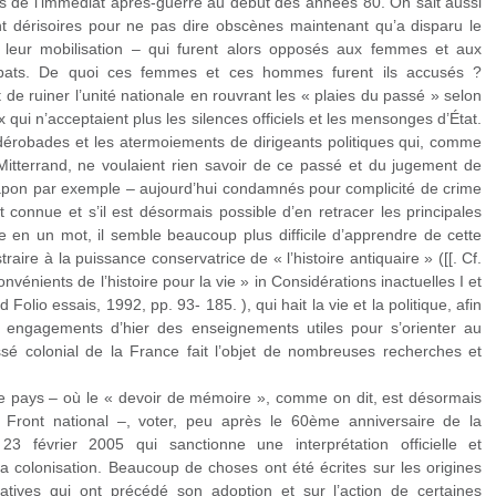
as de l’immédiat après-guerre au début des années 80. On sait aussi
nt dérisoires pour ne pas dire obscènes maintenant qu’a disparu le
ier leur mobilisation – qui furent alors opposés aux femmes et aux
ats. De quoi ces femmes et ces hommes furent ils accusés ?
de ruiner l’unité nationale en rouvrant les « plaies du passé » selon
x qui n’acceptaient plus les silences officiels et les mensonges d’État.
s dérobades et les atermoiements de dirigeants politiques qui, comme
Mitterrand, ne voulaient rien savoir de ce passé et du jugement de
apon par exemple – aujourd’hui condamnés pour complicité de crime
t connue et s’il est désormais possible d’en retracer les principales
re en un mot, il semble beaucoup plus difficile d’apprendre de cette
traire à la puissance conservatrice de « l’histoire antiquaire » ([[. Cf.
convénients de l’histoire pour la vie » in Considérations inactuelles I et
d Folio essais, 1992, pp. 93- 185. ), qui hait la vie et la politique, afin
s engagements d’hier des enseignements utiles pour s’orienter au
é colonial de la France fait l’objet de nombreuses recherches et
t ce pays – où le « devoir de mémoire », comme on dit, est désormais
 Front national –, voter, peu après le 60ème anniversaire de la
 23 février 2005 qui sanctionne une interprétation officielle et
colonisation. Beaucoup de choses ont été écrites sur les origines
ntatives qui ont précédé son adoption et sur l’action de certaines