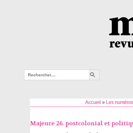
Search Button
Search
for:
Accueil
»
Les numéro
Majeure 26. postcolonial et politiq