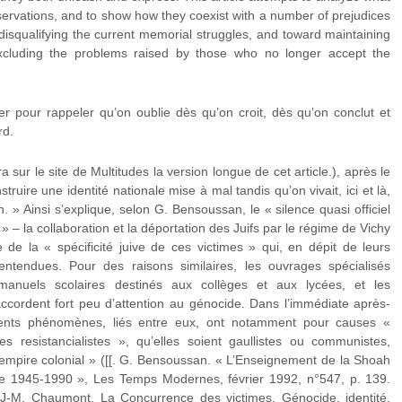
rvations, and to show how they coexist with a number of prejudices
disqualifying the current memorial struggles, and toward maintaining
xcluding the problems raised by those who no longer accept the
lutter pour rappeler qu’on oublie dès qu’on croit, dès qu’on conclut et
rd.
a sur le site de Multitudes la version longue de cet article.), après le
struire une identité nationale mise à mal tandis qu’on vivait, ici et là,
n. » Ainsi s’explique, selon G. Bensoussan, le « silence quasi officiel
» – la collaboration et la déportation des Juifs par le régime de Vichy
de la « spécificité juive de ces victimes » qui, en dépit de leurs
ntendues. Pour des raisons similaires, les ouvrages spécialisés
manuels scolaires destinés aux collèges et aux lycées, et les
accordent fort peu d’attention au génocide. Dans l’immédiate après-
férents phénomènes, liés entre eux, ont notamment pour causes «
s resistancialistes », qu’elles soient gaullistes ou communistes,
l’empire colonial » ([[. G. Bensoussan. « L’Enseignement de la Shoah
ise 1945-1990 », Les Temps Modernes, février 1992, n°547, p. 139.
 J-M. Chaumont. La Concurrence des victimes. Génocide, identité,