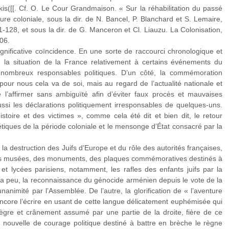
kis([[. Cf. O. Le Cour Grandmaison. « Sur la réhabilitation du passé
ure coloniale, sous la dir. de N. Bancel, P. Blanchard et S. Lemaire,
-128, et sous la dir. de G. Manceron et Cl. Liauzu. La Colonisation,
006.
significative coïncidence. En une sorte de raccourci chronologique et
en la situation de la France relativement à certains événements du
ombreux responsables politiques. D’un côté, la commémoration
 pour nous cela va de soi, mais au regard de l’actualité nationale et
de l’affirmer sans ambiguïté afin d’éviter faux procès et mauvaises
si les déclarations politiquement irresponsables de quelques-uns.
istoire et des victimes », comme cela été dit et bien dit, le retour
tiques de la période coloniale et le mensonge d’État consacré par la
la destruction des Juifs d’Europe et du rôle des autorités françaises,
 des musées, des monuments, des plaques commémoratives destinés à
 et lycées parisiens, notamment, les rafles des enfants juifs par la
 y a peu, la reconnaissance du génocide arménien depuis le vote de la
nanimité par l’Assemblée. De l’autre, la glorification de « l’aventure
ncore l’écrire en usant de cette langue délicatement euphémisée qui
llègre et crânement assumé par une partie de la droite, fière de ce
nouvelle de courage politique destiné à battre en brèche le règne