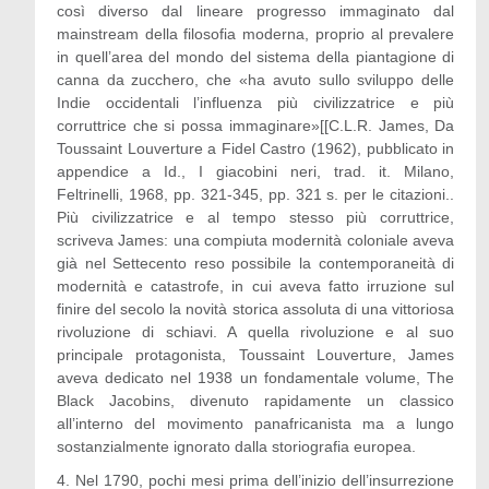
così diverso dal lineare progresso immaginato dal
mainstream della filosofia moderna, proprio al prevalere
in quell’area del mondo del sistema della piantagione di
canna da zucchero, che «ha avuto sullo sviluppo delle
Indie occidentali l’influenza più civilizzatrice e più
corruttrice che si possa immaginare»[[C.L.R. James, Da
Toussaint Louverture a Fidel Castro (1962), pubblicato in
appendice a Id., I giacobini neri, trad. it. Milano,
Feltrinelli, 1968, pp. 321-345, pp. 321 s. per le citazioni..
Più civilizzatrice e al tempo stesso più corruttrice,
scriveva James: una compiuta modernità coloniale aveva
già nel Settecento reso possibile la contemporaneità di
modernità e catastrofe, in cui aveva fatto irruzione sul
finire del secolo la novità storica assoluta di una vittoriosa
rivoluzione di schiavi. A quella rivoluzione e al suo
principale protagonista, Toussaint Louverture, James
aveva dedicato nel 1938 un fondamentale volume, The
Black Jacobins, divenuto rapidamente un classico
all’interno del movimento panafricanista ma a lungo
sostanzialmente ignorato dalla storiografia europea.
4. Nel 1790, pochi mesi prima dell’inizio dell’insurrezione