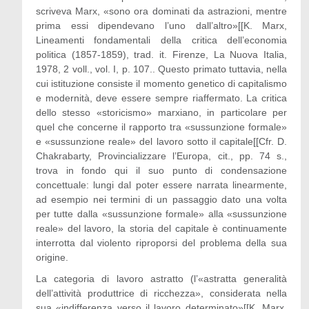
scriveva Marx, «sono ora dominati da astrazioni, mentre
prima essi dipendevano l’uno dall’altro»[[K. Marx,
Lineamenti fondamentali della critica dell’economia
politica (1857-1859), trad. it. Firenze, La Nuova Italia,
1978, 2 voll., vol. I, p. 107.. Questo primato tuttavia, nella
cui istituzione consiste il momento genetico di capitalismo
e modernità, deve essere sempre riaffermato. La critica
dello stesso «storicismo» marxiano, in particolare per
quel che concerne il rapporto tra «sussunzione formale»
e «sussunzione reale» del lavoro sotto il capitale[[Cfr. D.
Chakrabarty, Provincializzare l’Europa, cit., pp. 74 s.,
trova in fondo qui il suo punto di condensazione
concettuale: lungi dal poter essere narrata linearmente,
ad esempio nei termini di un passaggio dato una volta
per tutte dalla «sussunzione formale» alla «sussunzione
reale» del lavoro, la storia del capitale è continuamente
interrotta dal violento riproporsi del problema della sua
origine.
La categoria di lavoro astratto (l’«astratta generalità
dell’attività produttrice di ricchezza», considerata nella
sua «indifferenza verso il lavoro determinato»[[K. Marx,