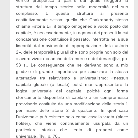
vertice prospettico a partire dal quale rileggere la
struttura del tempo storico nella modernità nel suo
complesso. E questa struttura si presenta
costitutivamente scissa: quella che Chakrabarty stesso
chiama «storia 1», il tempo omogeneo e vuoto posto dal
capitale, è necessariamente, in ognuno dei presenti la cui
concatenazione costituisce il passato, interrotta nella sua
linearità dal movimento di appropriazione della «storia
2», delle temporalità plurali che sono proprie non solo del
«lavoro vivo» ma anche della merce e del denaro[[Ivi, pp.
93 s.. Le conseguenze che ne derivano sono a mio
giudizio di grande importanza per spiazzare la stessa
alternativa tra relativismo e universalismo: «nessun
capitale globale (o locale) potrà mai rappresentare la
logica universale del capitale, poiché ogni forma
storicamente disponibile di capitale è un compromesso
provvisorio costituito da una modificazione della storia 1
per mano delle storie 2 di qualcuno. In quel caso
l’universale può esistere solo come casella vuota (place
holder), che viene continuamente usurpata da un
particolare storico che tenta di proporsi come
universale»[[Ivi, p. 70..