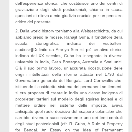
dell’esperienza storica, che costituisce uno dei centri di
gravitazione degli studi postcoloniali, chiama in causa
questioni di rilievo a mio giudizio cruciale per un pensiero
critico del presente.
2. Dalla world history torniamo alla Weltgeschichte, da cui
abbiamo preso le mosse. Ranajit Guha, il fondatore della
scuola storiografica indiana dei «subaltern
studies»[[Definito da Amrtya Sen «il più creativo storico
indiano del XX secolo», Guha ha insegnato in diverse
università in India, Gran Bretagna, Australia e Stati uniti.
Già il suo primo lavoro, un’accurata ricostruzione delle
origini intellettuali della riforma attuata nel 1793 dal
Governatore generale del Bengala Lord Cornwallis che,
istituendo il cosiddetto sistema del permanent settlement,
si era proposta di creare in India una classe indigena di
proprietari terrieri sul modello degli squires inglesi e di
mettere ordine nel sistema delle imposte, aveva
anticipato quel ruolo decisivo del «sapere coloniale» che
sarebbe divenuto successivamente uno dei temi centrali
degli studi postcoloniali (cfr. R. Guha, A Rule of Property
for Bengal. An Essay on the Idea of Permanent