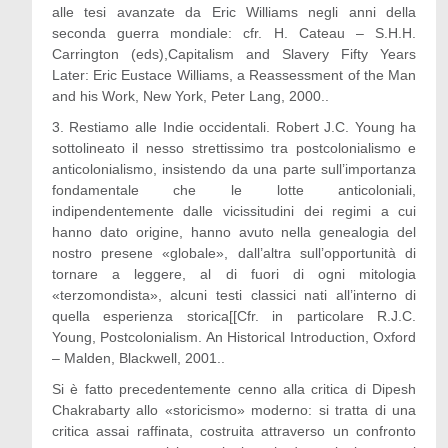
alle tesi avanzate da Eric Williams negli anni della
seconda guerra mondiale: cfr. H. Cateau – S.H.H.
Carrington (eds),Capitalism and Slavery Fifty Years
Later: Eric Eustace Williams, a Reassessment of the Man
and his Work, New York, Peter Lang, 2000..
3. Restiamo alle Indie occidentali. Robert J.C. Young ha
sottolineato il nesso strettissimo tra postcolonialismo e
anticolonialismo, insistendo da una parte sull’importanza
fondamentale che le lotte anticoloniali,
indipendentemente dalle vicissitudini dei regimi a cui
hanno dato origine, hanno avuto nella genealogia del
nostro presene «globale», dall’altra sull’opportunità di
tornare a leggere, al di fuori di ogni mitologia
«terzomondista», alcuni testi classici nati all’interno di
quella esperienza storica[[Cfr. in particolare R.J.C.
Young, Postcolonialism. An Historical Introduction, Oxford
– Malden, Blackwell, 2001..
Si è fatto precedentemente cenno alla critica di Dipesh
Chakrabarty allo «storicismo» moderno: si tratta di una
critica assai raffinata, costruita attraverso un confronto