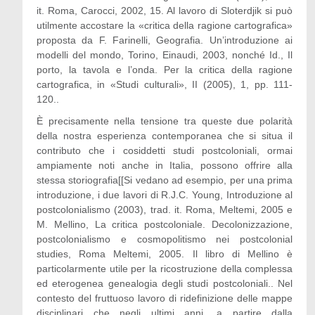
it. Roma, Carocci, 2002, 15. Al lavoro di Sloterdjik si può
utilmente accostare la «critica della ragione cartografica»
proposta da F. Farinelli, Geografia. Un’introduzione ai
modelli del mondo, Torino, Einaudi, 2003, nonché Id., Il
porto, la tavola e l’onda. Per la critica della ragione
cartografica, in «Studi culturali», II (2005), 1, pp. 111-
120..
È precisamente nella tensione tra queste due polarità
della nostra esperienza contemporanea che si situa il
contributo che i cosiddetti studi postcoloniali, ormai
ampiamente noti anche in Italia, possono offrire alla
stessa storiografia[[Si vedano ad esempio, per una prima
introduzione, i due lavori di R.J.C. Young, Introduzione al
postcolonialismo (2003), trad. it. Roma, Meltemi, 2005 e
M. Mellino, La critica postcoloniale. Decolonizzazione,
postcolonialismo e cosmopolitismo nei postcolonial
studies, Roma Meltemi, 2005. Il libro di Mellino è
particolarmente utile per la ricostruzione della complessa
ed eterogenea genealogia degli studi postcoloniali.. Nel
contesto del fruttuoso lavoro di ridefinizione delle mappe
disciplinari che negli ultimi anni, a partire dalla