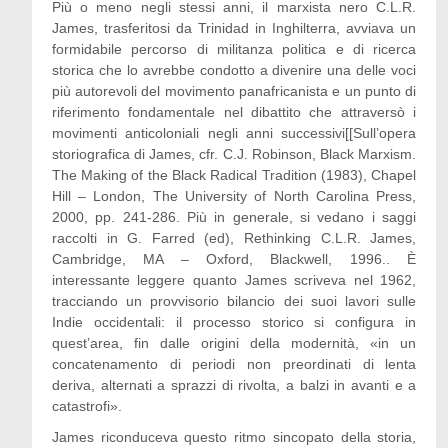
Più o meno negli stessi anni, il marxista nero C.L.R.
James, trasferitosi da Trinidad in Inghilterra, avviava un
formidabile percorso di militanza politica e di ricerca
storica che lo avrebbe condotto a divenire una delle voci
più autorevoli del movimento panafricanista e un punto di
riferimento fondamentale nel dibattito che attraversò i
movimenti anticoloniali negli anni successivi[[Sull’opera
storiografica di James, cfr. C.J. Robinson, Black Marxism.
The Making of the Black Radical Tradition (1983), Chapel
Hill – London, The University of North Carolina Press,
2000, pp. 241-286. Più in generale, si vedano i saggi
raccolti in G. Farred (ed), Rethinking C.L.R. James,
Cambridge, MA – Oxford, Blackwell, 1996.. È
interessante leggere quanto James scriveva nel 1962,
tracciando un provvisorio bilancio dei suoi lavori sulle
Indie occidentali: il processo storico si configura in
quest’area, fin dalle origini della modernità, «in un
concatenamento di periodi non preordinati di lenta
deriva, alternati a sprazzi di rivolta, a balzi in avanti e a
catastrofi».
James riconduceva questo ritmo sincopato della storia,