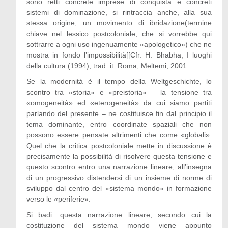
sono retti concrete imprese di conquista e concreti
sistemi di dominazione, si rintraccia anche, alla sua
stessa origine, un movimento di ibridazione(termine
chiave nel lessico postcoloniale, che si vorrebbe qui
sottrarre a ogni uso ingenuamente «apologetico») che ne
mostra in fondo l’impossibilità[[Cfr. H. Bhabha, I luoghi
della cultura (1994), trad. it. Roma, Meltemi, 2001..
Se la modernità è il tempo della Weltgeschichte, lo
scontro tra «storia» e «preistoria» – la tensione tra
«omogeneità» ed «eterogeneità» da cui siamo partiti
parlando del presente – ne costituisce fin dal principio il
tema dominante, entro coordinate spaziali che non
possono essere pensate altrimenti che come «globali».
Quel che la critica postcoloniale mette in discussione è
precisamente la possibilità di risolvere questa tensione e
questo scontro entro una narrazione lineare, all’insegna
di un progressivo distendersi di un insieme di norme di
sviluppo dal centro del «sistema mondo» in formazione
verso le «periferie».
Si badi: questa narrazione lineare, secondo cui la
costituzione del sistema mondo viene appunto