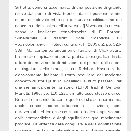
Si tratta, come si accennava, di una posizione di grande
rilievo dal punto di vista teorico, da cui possono venire
spunti di notevole interesse per una riqualificazione del
concetto e del lessico dell’universale[[Si vedano in questo
senso le intelligenti considerazioni di E. Fornari,
Subalternità e dissidio. Note filosofiche sul
«postcoloniale», in «Studi culturali», II (2005), 2, pp. 329-
339.. Ma contemporaneamente l’analisi di Chakrabarty
ha precise implicazioni per la pratica storiografica. Invita
a fare del movimento di riduzione del plurale delle storie
al singolare della storia, in cui Reinhart Koselleck ha
classicamente indicato il tratto peculiare del moderno
concetto di storia[[Cfr. R. Koselleck, Futuro passato. Per
una semantica dei tempi storici (1979), trad. it. Genova,
Marietti, 1986, pp. 110-122., un fatto esso stesso storico.
Non solo un concetto come quello di classe operaia, ma
anche concetti come cittadinanza e nazione, sono
attraversati nel loro stesso statuto logico dagli scontri,
dalle contraddizioni e dagli squilibri che quel movimento
produce. La violenza della conquista e della dominazione
coloniale non fa che intensificare un problema inerente,