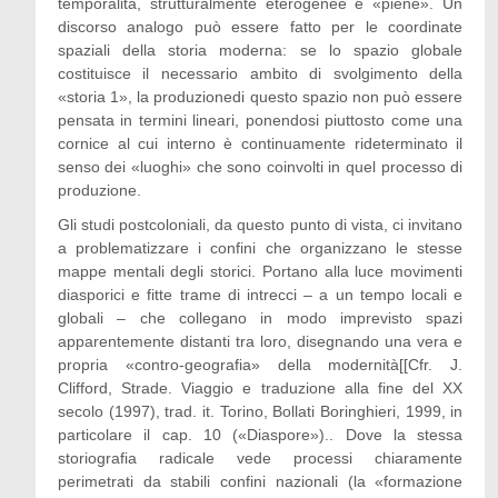
temporalità, strutturalmente eterogenee e «piene». Un
discorso analogo può essere fatto per le coordinate
spaziali della storia moderna: se lo spazio globale
costituisce il necessario ambito di svolgimento della
«storia 1», la produzionedi questo spazio non può essere
pensata in termini lineari, ponendosi piuttosto come una
cornice al cui interno è continuamente rideterminato il
senso dei «luoghi» che sono coinvolti in quel processo di
produzione.
Gli studi postcoloniali, da questo punto di vista, ci invitano
a problematizzare i confini che organizzano le stesse
mappe mentali degli storici. Portano alla luce movimenti
diasporici e fitte trame di intrecci – a un tempo locali e
globali – che collegano in modo imprevisto spazi
apparentemente distanti tra loro, disegnando una vera e
propria «contro-geografia» della modernità[[Cfr. J.
Clifford, Strade. Viaggio e traduzione alla fine del XX
secolo (1997), trad. it. Torino, Bollati Boringhieri, 1999, in
particolare il cap. 10 («Diaspore»).. Dove la stessa
storiografia radicale vede processi chiaramente
perimetrati da stabili confini nazionali (la «formazione