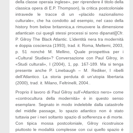
della classe operaia inglese», per riprendere il titolo della
classica opera di E.P. Thompson), la critica postcoloniale
intravede le tracce di un «placido nazionalismo
culturale», che ha condotto ad esempio, nel caso della
history from below britannica,a rimuovere la dimensione
atlanticain cui quegli stessi processi si sono dipanati[[Cfr.
P. Gilroy The Black Atlantic. L’identità nera tra modernità
e doppia coscienza (1993), trad. it. Roma, Meltemi, 2003,
p. 51 nonché M. Mellino, Quale prospettiva per i
«Cultural Studies»? Conversazione con Paul Gilroy, in
«Studi culturali», I (2004), 1, pp. 167-189. Ma si tenga
presente anche P. Linebaugh – M. Rediker, I ribelli
dell’Atlantico. La storia perduta di un’utopia libertaria
(2000), trad. it. Milano, Feltrinelli, 2004..
Proprio il lavoro di Paul Gilroy sull’«Atlantico nero» come
«controcultura della modernità» è in questo senso
esemplare. Segnato in modo indelebile dalla catastrofe
del middle passage, lo spazio atlantico non è stato
tuttavia per i neri soltanto spazio di sofferenza e di morte.
Con tipica mossa postcoloniale, Gilroy ricostruisce
piuttosto le modalità complesse con cui quello spazio è