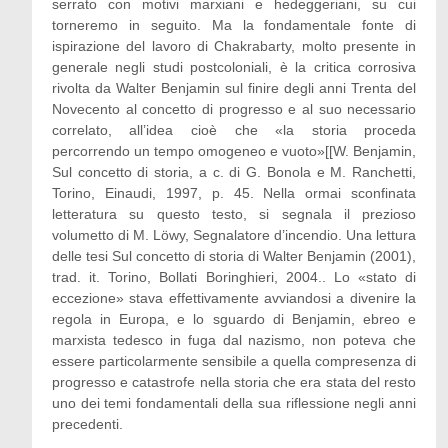
serrato con motivi marxiani e hedeggeriani, su cui
torneremo in seguito. Ma la fondamentale fonte di
ispirazione del lavoro di Chakrabarty, molto presente in
generale negli studi postcoloniali, è la critica corrosiva
rivolta da Walter Benjamin sul finire degli anni Trenta del
Novecento al concetto di progresso e al suo necessario
correlato, all’idea cioè che «la storia proceda
percorrendo un tempo omogeneo e vuoto»[[W. Benjamin,
Sul concetto di storia, a c. di G. Bonola e M. Ranchetti,
Torino, Einaudi, 1997, p. 45. Nella ormai sconfinata
letteratura su questo testo, si segnala il prezioso
volumetto di M. Löwy, Segnalatore d’incendio. Una lettura
delle tesi Sul concetto di storia di Walter Benjamin (2001),
trad. it. Torino, Bollati Boringhieri, 2004.. Lo «stato di
eccezione» stava effettivamente avviandosi a divenire la
regola in Europa, e lo sguardo di Benjamin, ebreo e
marxista tedesco in fuga dal nazismo, non poteva che
essere particolarmente sensibile a quella compresenza di
progresso e catastrofe nella storia che era stata del resto
uno dei temi fondamentali della sua riflessione negli anni
precedenti.