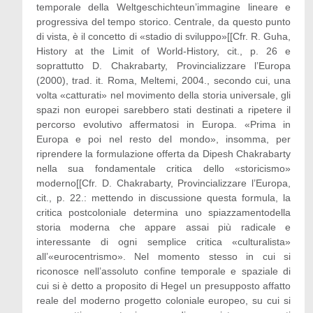
temporale della Weltgeschichteun’immagine lineare e
progressiva del tempo storico. Centrale, da questo punto
di vista, è il concetto di «stadio di sviluppo»[[Cfr. R. Guha,
History at the Limit of World-History, cit., p. 26 e
soprattutto D. Chakrabarty, Provincializzare l’Europa
(2000), trad. it. Roma, Meltemi, 2004., secondo cui, una
volta «catturati» nel movimento della storia universale, gli
spazi non europei sarebbero stati destinati a ripetere il
percorso evolutivo affermatosi in Europa. «Prima in
Europa e poi nel resto del mondo», insomma, per
riprendere la formulazione offerta da Dipesh Chakrabarty
nella sua fondamentale critica dello «storicismo»
moderno[[Cfr. D. Chakrabarty, Provincializzare l’Europa,
cit., p. 22.: mettendo in discussione questa formula, la
critica postcoloniale determina uno spiazzamentodella
storia moderna che appare assai più radicale e
interessante di ogni semplice critica «culturalista»
all’«eurocentrismo». Nel momento stesso in cui si
riconosce nell’assoluto confine temporale e spaziale di
cui si è detto a proposito di Hegel un presupposto affatto
reale del moderno progetto coloniale europeo, su cui si