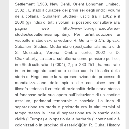
Settlement [1963, New Dehli, Orient Longman Limited,
1982). È stato il curatore dei primi sei degli undici volumi
della collana «Subaltern Studies» usciti tra il 1982 e il
2000 (gli indici di tutti i volumi si possono consultare alla
pagina web http://www.lib.virginia.edu/area-
studies/subaltern/ssmap.htm). Per un’introduzione ai
«subaltern studies», si vedano R. Guha – G.Ch. Spivak,
Subaltern Studies. Modernità e (post)colonialismo, a c. di
S. Mezzadra, Verona, Ombre corte, 2002 e D.
Chakrabarty, La storia subalterna come pensiero politico,
in «Studi culturali», I (2004), 2, pp. 233-251., ha mostrato
in un impegnato confronto critico con la filosofia della
storia di Hegel come la rappresentazione del processo di
mondializzazione dello spirito che costituisce per il
filosofo tedesco il criterio di razionalità della storia stessa
si fondasse nella sua opera sull’istituzione di un confine
assoluto, parimenti temporale e spaziale. La linea di
separazione tra storia e preistoria era in altri termini al
tempo stesso la linea di separazione tra lo spazio della
civiltà (l’Europa) e lo spazio della barbarie (i continenti già
colonizzati o in procinto di esserlo)[[Cfr. R. Guha, History