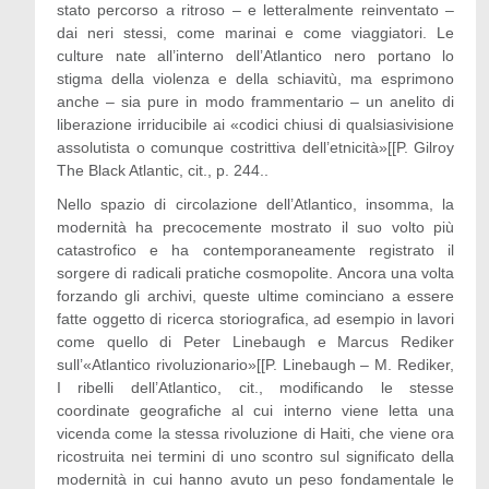
stato percorso a ritroso – e letteralmente reinventato –
dai neri stessi, come marinai e come viaggiatori. Le
culture nate all’interno dell’Atlantico nero portano lo
stigma della violenza e della schiavitù, ma esprimono
anche – sia pure in modo frammentario – un anelito di
liberazione irriducibile ai «codici chiusi di qualsiasivisione
assolutista o comunque costrittiva dell’etnicità»[[P. Gilroy
The Black Atlantic, cit., p. 244..
Nello spazio di circolazione dell’Atlantico, insomma, la
modernità ha precocemente mostrato il suo volto più
catastrofico e ha contemporaneamente registrato il
sorgere di radicali pratiche cosmopolite. Ancora una volta
forzando gli archivi, queste ultime cominciano a essere
fatte oggetto di ricerca storiografica, ad esempio in lavori
come quello di Peter Linebaugh e Marcus Rediker
sull’«Atlantico rivoluzionario»[[P. Linebaugh – M. Rediker,
I ribelli dell’Atlantico, cit., modificando le stesse
coordinate geografiche al cui interno viene letta una
vicenda come la stessa rivoluzione di Haiti, che viene ora
ricostruita nei termini di uno scontro sul significato della
modernità in cui hanno avuto un peso fondamentale le