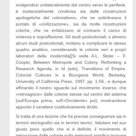
svolgendosi unilateralmente dal centro verso le periferie,
è sostanzialmente condivisa sia dalle ricostruzioni
apologetiche del colonialismo, che ne sottolineano il
portato di «civilizzazione», sia da molte ricostruzioni
critiche, che ne enfatizzano al contrario il carico di
violenza e sopraffazione. Gli studi postcoloniali, o almeno
alcuni studi postcoloniali, invitano a complicare lo stesso
quadro analitico, considerando le colonie veri e propri
laboratori della modernità[[Si veda A.L. Stoler – F.
Cooper, Between Metropole and Colony. Rethinking a
Research Agenda, in Id (eds), Transitions of Empire.
Colonial Cultures in a Bourgeois World, Berkeley,
University of California Press, 1997, pp. 1-56., e dunque
affinando il nostro sguardo sul movimento inverso, che
«retroagisce» dalle colonie stesse sul centro del sistema
(sull’Europa prima, sull’«Occidente» poi), mostrandone
appunto il carattere costitutivamente ibrido.
Si tratta di una lezione che ha precise conseguenze sia in
termini storiografici sia in termini teorici. Valutare nel suo
giusto peso quello che si è definito il movimento di
retroazione dalle colonie sulla metropoli significa lavorare