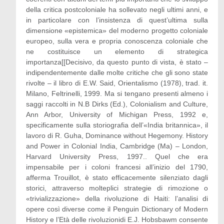
della critica postcoloniale ha sollevato negli ultimi anni, e
in particolare con l’insistenza di quest’ultima sulla
dimensione «epistemica» del moderno progetto coloniale
europeo, sulla vera e propria conoscenza coloniale che
ne costituisce un elemento di strategica
importanza[[Decisivo, da questo punto di vista, è stato –
indipendentemente dalle molte critiche che gli sono state
rivolte – il libro di E.W. Said, Orientalismo (1978), trad. it.
Milano, Feltrinelli, 1999. Ma si tengano presenti almeno i
saggi raccolti in N.B Dirks (Ed.), Colonialism and Culture,
Ann Arbor, University of Michigan Press, 1992 e,
specificamente sulla storiografia dell’«India britannica», il
lavoro di R. Guha, Dominance without Hegemony. History
and Power in Colonial India, Cambridge (Ma) – London,
Harvard University Press, 1997.. Quel che era
impensabile per i coloni francesi all’inizio del 1790,
afferma Trouillot, è stato efficacemente silenziato dagli
storici, attraverso molteplici strategie di rimozione o
«trivializzazione» della rivoluzione di Haiti: l’analisi di
opere così diverse come il Penguin Dictionary of Modern
History e l’Età delle rivoluzionidi E.J. Hobsbawm consente