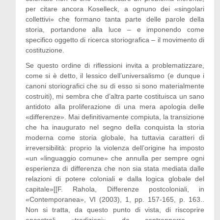
per citare ancora Koselleck, a ognuno dei «singolari
collettivi» che formano tanta parte delle parole della
storia, portandone alla luce – e imponendo come
specifico oggetto di ricerca storiografica – il movimento di
costituzione.
Se questo ordine di riflessioni invita a problematizzare,
come si è detto, il lessico dell’universalismo (e dunque i
canoni storiografici che su di esso si sono materialmente
costruiti), mi sembra che d’altra parte costituisca un sano
antidoto alla proliferazione di una mera apologia delle
«differenze». Mai definitivamente compiuta, la transizione
che ha inaugurato nel segno della conquista la storia
moderna come storia globale, ha tuttavia caratteri di
irreversibilità: proprio la violenza dell’origine ha imposto
«un «linguaggio comune» che annulla per sempre ogni
esperienza di differenza che non sia stata mediata dalle
relazioni di potere coloniali e dalla logica globale del
capitale»[[F. Rahola, Differenze postcoloniali, in
«Contemporanea», VI (2003), 1, pp. 157-165, p. 163..
Non si tratta, da questo punto di vista, di riscoprire