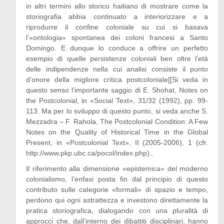
in altri termini allo storico haitiano di mostrare come la
storiografia abbia continuato a interiorizzare e a
riprodurre il confine coloniale su cui si basava
l’«ontologia» spontanea dei coloni francesi a Santo
Domingo. E dunque lo conduce a offrire un perfetto
esempio di quelle persistenze coloniali ben oltre l’età
delle indipendenze nella cui analisi consiste il punto
d’onore della migliore critica postcoloniale[[Si veda in
questo senso l’importante saggio di E. Shohat, Notes on
the Postcolonial, in «Social Text», 31/32 (1992), pp. 99-
113. Ma per lo sviluppo di questo punto, si veda anche S.
Mezzadra – F. Rahola, The Postcolonial Condition: A Few
Notes on the Quality of Historical Time in the Global
Present, in «Postcolonial Text», II (2005-2006), 1 (cfr.
http://www.pkp.ubc.ca/pocol/index.php)..
Il riferimento alla dimensione «epistemica» del moderno
colonialismo, l’enfasi posta fin dal principio di questo
contributo sulle categorie «formali» di spazio e tempo,
perdono qui ogni astrattezza e investono direttamente la
pratica storiografica, dialogando con una pluralità di
approcci che, dall’interno dei dibattiti disciplinari, hanno