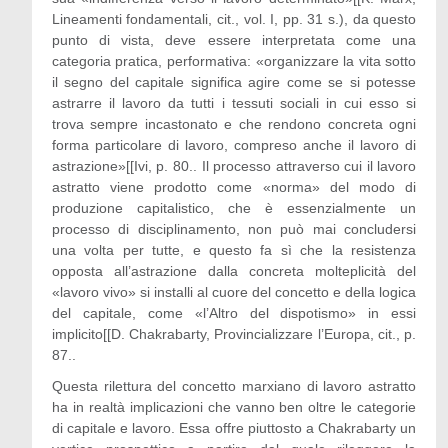
Lineamenti fondamentali, cit., vol. I, pp. 31 s.), da questo
punto di vista, deve essere interpretata come una
categoria pratica, performativa: «organizzare la vita sotto
il segno del capitale significa agire come se si potesse
astrarre il lavoro da tutti i tessuti sociali in cui esso si
trova sempre incastonato e che rendono concreta ogni
forma particolare di lavoro, compreso anche il lavoro di
astrazione»[[Ivi, p. 80.. Il processo attraverso cui il lavoro
astratto viene prodotto come «norma» del modo di
produzione capitalistico, che è essenzialmente un
processo di disciplinamento, non può mai concludersi
una volta per tutte, e questo fa sì che la resistenza
opposta all’astrazione dalla concreta molteplicità del
«lavoro vivo» si installi al cuore del concetto e della logica
del capitale, come «l’Altro del dispotismo» in essi
implicito[[D. Chakrabarty, Provincializzare l’Europa, cit., p.
87..
Questa rilettura del concetto marxiano di lavoro astratto
ha in realtà implicazioni che vanno ben oltre le categorie
di capitale e lavoro. Essa offre piuttosto a Chakrabarty un