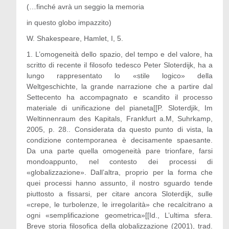
(…finché avrà un seggio la memoria
in questo globo impazzito)
W. Shakespeare, Hamlet, I, 5.
1. L’omogeneità dello spazio, del tempo e del valore, ha
scritto di recente il filosofo tedesco Peter Sloterdijk, ha a
lungo rappresentato lo «stile logico» della
Weltgeschichte, la grande narrazione che a partire dal
Settecento ha accompagnato e scandito il processo
materiale di unificazione del pianeta[[P. Sloterdjik, Im
Weltinnenraum des Kapitals, Frankfurt a.M, Suhrkamp,
2005, p. 28.. Considerata da questo punto di vista, la
condizione contemporanea è decisamente spaesante.
Da una parte quella omogeneità pare trionfare, farsi
mondoappunto, nel contesto dei processi di
«globalizzazione». Dall’altra, proprio per la forma che
quei processi hanno assunto, il nostro sguardo tende
piuttosto a fissarsi, per citare ancora Sloterdijk, sulle
«crepe, le turbolenze, le irregolarità» che recalcitrano a
ogni «semplificazione geometrica»[[Id., L’ultima sfera.
Breve storia filosofica della globalizzazione (2001), trad.