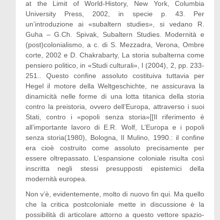
at the Limit of World-History, New York, Columbia
University Press, 2002, in specie p. 43. Per
un’introduzione ai «subaltern studies», si vedano R.
Guha – G.Ch. Spivak, Subaltern Studies. Modernità e
(post)colonialismo, a c. di S. Mezzadra, Verona, Ombre
corte, 2002 e D. Chakrabarty, La storia subalterna come
pensiero politico, in «Studi culturali», I (2004), 2, pp. 233-
251.. Questo confine assoluto costituiva tuttavia per
Hegel il motore della Weltgeschichte, ne assicurava la
dinamicità nelle forme di una lotta titanica della storia
contro la preistoria, ovvero dell’Europa, attraverso i suoi
Stati, contro i «popoli senza storia»[[Il riferimento è
all’importante lavoro di E.R. Wolf, L’Europa e i popoli
senza storia(1980), Bologna, Il Mulino, 1990.: il confine
era cioè costruito come assoluto precisamente per
essere oltrepassato. L’espansione coloniale risulta così
inscritta negli stessi presupposti epistemici della
modernità europea.
Non v’è, evidentemente, molto di nuovo fin qui. Ma quello
che la critica postcoloniale mette in discussione è la
possibilità di articolare attorno a questo vettore spazio-