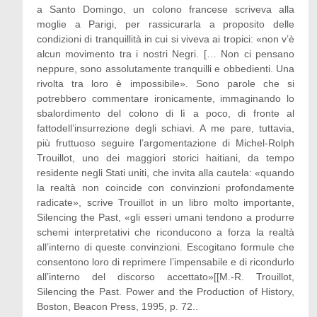
a Santo Domingo, un colono francese scriveva alla
moglie a Parigi, per rassicurarla a proposito delle
condizioni di tranquillità in cui si viveva ai tropici: «non v’è
alcun movimento tra i nostri Negri. [… Non ci pensano
neppure, sono assolutamente tranquilli e obbedienti. Una
rivolta tra loro è impossibile». Sono parole che si
potrebbero commentare ironicamente, immaginando lo
sbalordimento del colono di lì a poco, di fronte al
fattodell’insurrezione degli schiavi. A me pare, tuttavia,
più fruttuoso seguire l’argomentazione di Michel-Rolph
Trouillot, uno dei maggiori storici haitiani, da tempo
residente negli Stati uniti, che invita alla cautela: «quando
la realtà non coincide con convinzioni profondamente
radicate», scrive Trouillot in un libro molto importante,
Silencing the Past, «gli esseri umani tendono a produrre
schemi interpretativi che riconducono a forza la realtà
all’interno di queste convinzioni. Escogitano formule che
consentono loro di reprimere l’impensabile e di ricondurlo
all’interno del discorso accettato»[[M.-R. Trouillot,
Silencing the Past. Power and the Production of History,
Boston, Beacon Press, 1995, p. 72..