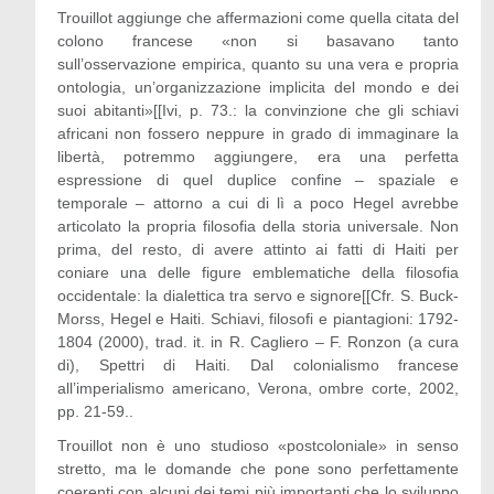
Trouillot aggiunge che affermazioni come quella citata del
colono francese «non si basavano tanto
sull’osservazione empirica, quanto su una vera e propria
ontologia, un’organizzazione implicita del mondo e dei
suoi abitanti»[[Ivi, p. 73.: la convinzione che gli schiavi
africani non fossero neppure in grado di immaginare la
libertà, potremmo aggiungere, era una perfetta
espressione di quel duplice confine – spaziale e
temporale – attorno a cui di lì a poco Hegel avrebbe
articolato la propria filosofia della storia universale. Non
prima, del resto, di avere attinto ai fatti di Haiti per
coniare una delle figure emblematiche della filosofia
occidentale: la dialettica tra servo e signore[[Cfr. S. Buck-
Morss, Hegel e Haiti. Schiavi, filosofi e piantagioni: 1792-
1804 (2000), trad. it. in R. Cagliero – F. Ronzon (a cura
di), Spettri di Haiti. Dal colonialismo francese
all’imperialismo americano, Verona, ombre corte, 2002,
pp. 21-59..
Trouillot non è uno studioso «postcoloniale» in senso
stretto, ma le domande che pone sono perfettamente
coerenti con alcuni dei temi più importanti che lo sviluppo