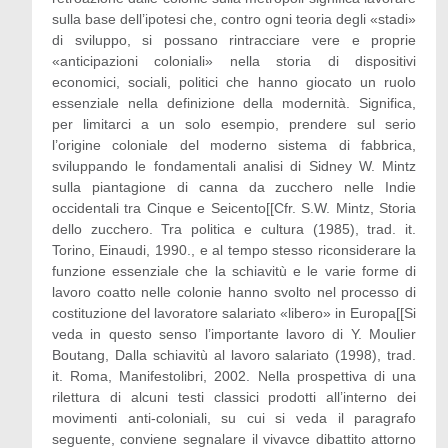
sulla base dell’ipotesi che, contro ogni teoria degli «stadi»
di sviluppo, si possano rintracciare vere e proprie
«anticipazioni coloniali» nella storia di dispositivi
economici, sociali, politici che hanno giocato un ruolo
essenziale nella definizione della modernità. Significa,
per limitarci a un solo esempio, prendere sul serio
l’origine coloniale del moderno sistema di fabbrica,
sviluppando le fondamentali analisi di Sidney W. Mintz
sulla piantagione di canna da zucchero nelle Indie
occidentali tra Cinque e Seicento[[Cfr. S.W. Mintz, Storia
dello zucchero. Tra politica e cultura (1985), trad. it.
Torino, Einaudi, 1990., e al tempo stesso riconsiderare la
funzione essenziale che la schiavitù e le varie forme di
lavoro coatto nelle colonie hanno svolto nel processo di
costituzione del lavoratore salariato «libero» in Europa[[Si
veda in questo senso l’importante lavoro di Y. Moulier
Boutang, Dalla schiavitù al lavoro salariato (1998), trad.
it. Roma, Manifestolibri, 2002. Nella prospettiva di una
rilettura di alcuni testi classici prodotti all’interno dei
movimenti anti-coloniali, su cui si veda il paragrafo
seguente, conviene segnalare il vivavce dibattito attorno