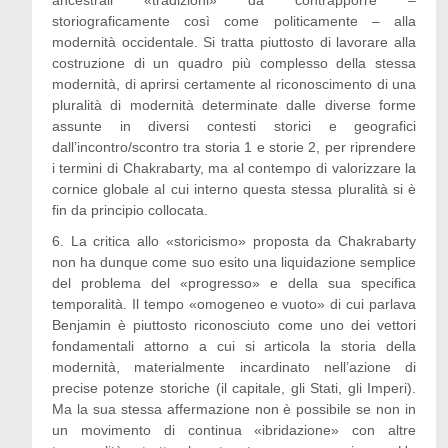
ancestrali «tradizioni» da contrapporre –
storiograficamente così come politicamente – alla
modernità occidentale. Si tratta piuttosto di lavorare alla
costruzione di un quadro più complesso della stessa
modernità, di aprirsi certamente al riconoscimento di una
pluralità di modernità determinate dalle diverse forme
assunte in diversi contesti storici e geografici
dall’incontro/scontro tra storia 1 e storie 2, per riprendere
i termini di Chakrabarty, ma al contempo di valorizzare la
cornice globale al cui interno questa stessa pluralità si è
fin da principio collocata.
6. La critica allo «storicismo» proposta da Chakrabarty
non ha dunque come suo esito una liquidazione semplice
del problema del «progresso» e della sua specifica
temporalità. Il tempo «omogeneo e vuoto» di cui parlava
Benjamin è piuttosto riconosciuto come uno dei vettori
fondamentali attorno a cui si articola la storia della
modernità, materialmente incardinato nell’azione di
precise potenze storiche (il capitale, gli Stati, gli Imperi).
Ma la sua stessa affermazione non è possibile se non in
un movimento di continua «ibridazione» con altre