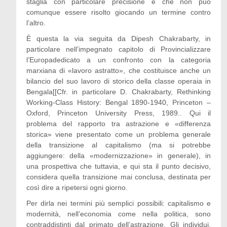
staglia con particolare precisione e che non può
comunque essere risolto giocando un termine contro
l’altro.
È questa la via seguita da Dipesh Chakrabarty, in
particolare nell’impegnato capitolo di Provincializzare
l’Europadedicato a un confronto con la categoria
marxiana di «lavoro astratto», che costituisce anche un
bilancio del suo lavoro di storico della classe operaia in
Bengala[[Cfr. in particolare D. Chakrabarty, Rethinking
Working-Class History: Bengal 1890-1940, Princeton –
Oxford, Princeton University Press, 1989.. Qui il
problema del rapporto tra astrazione e «differenza
storica» viene presentato come un problema generale
della transizione al capitalismo (ma si potrebbe
aggiungere: della «modernizzazione» in generale), in
una prospettiva che tuttavia, e qui sta il punto decisivo,
considera quella transizione mai conclusa, destinata per
così dire a ripetersi ogni giorno.
Per dirla nei termini più semplici possibili: capitalismo e
modernità, nell’economia come nella politica, sono
contraddistinti dal primato dell’astrazione. Gli individui,