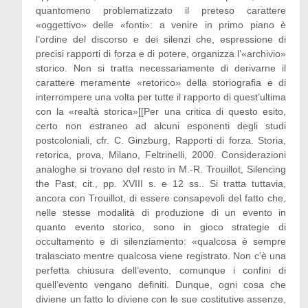
quantomeno problematizzato il preteso carattere
«oggettivo» delle «fonti»: a venire in primo piano è
l’ordine del discorso e dei silenzi che, espressione di
precisi rapporti di forza e di potere, organizza l’«archivio»
storico. Non si tratta necessariamente di derivarne il
carattere meramente «retorico» della storiografia e di
interrompere una volta per tutte il rapporto di quest’ultima
con la «realtà storica»[[Per una critica di questo esito,
certo non estraneo ad alcuni esponenti degli studi
postcoloniali, cfr. C. Ginzburg, Rapporti di forza. Storia,
retorica, prova, Milano, Feltrinelli, 2000. Considerazioni
analoghe si trovano del resto in M.-R. Trouillot, Silencing
the Past, cit., pp. XVIII s. e 12 ss.. Si tratta tuttavia,
ancora con Trouillot, di essere consapevoli del fatto che,
nelle stesse modalità di produzione di un evento in
quanto evento storico, sono in gioco strategie di
occultamento e di silenziamento: «qualcosa è sempre
tralasciato mentre qualcosa viene registrato. Non c’è una
perfetta chiusura dell’evento, comunque i confini di
quell’evento vengano definiti. Dunque, ogni cosa che
diviene un fatto lo diviene con le sue costitutive assenze,