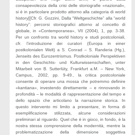
consapevolezza della crisi delle storiografie «nazionali»,
si è in particolare prodotto attorno alla categoria di world
history[[Cfr. G. Gozzini, Dalla “Weltgeschichte” alla “world
history”: percorsi storiografici attorno al concetto di
globale, in «Contemporanea», VII (2004), 1, pp. 3-38.
Per un confronto tra world history e studi postcoloniali,
cfr. l’introduzione dei curatori (Europa in einer
postkolonialen Welt) a S. Conrad – S. Randeria (Hg.),
Jenseits des Eurozentrismus. Postkoloniale Perspektiven
in den Geschichts- und Kulturwissenschaften, unter
Mitarbeit von B. Sutterlüty, Frankfurt a.M. – New York,
Campus,. 2002, pp. 9-49., la critica postcoloniale
consente di operare una mossa che potremmo definire
«kantiana», investendo direttamente – e rinnovando in
profondità – le modalità di rappresentazione del tempo e
dello spazio che articolano la narrazione storica. In
questo intervento mi limito a presentare, in forma di
esemplificazione stilizzata, alcune considerazioni
preliminari al riguardo. Quel che è in gioco, in fondo, è la
nostra stessa comprensione della modernità, mentre la
problematizzazione della dimensione soggettiva