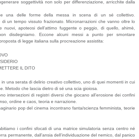
 ingenerare soggettività non solo per differenziazione, arricchite dalla
e una delle forme della messa in scena di un sé collettivo.
 di un tempo vissuto frazionato. Micronarrazioni che vanno oltre lo
 nuovi, apoteosi dell’attimo fuggente o peggio, di quello, ahimè,
o non disdegniamo. Eccone alcuni messi a punto per smontare
proposta di legge italiana sulla procreazione assistita:
UOVO
ESIDERIO
ETTERE IL DITO
 una serata di delirio creativo collettivo, uno di quei momenti in cui
se. Metodo che lascia dietro di sé una scia gioiosa.
 intersezioni di registri diversi che giocano all’erosione dei confini
nso, ordine e caos, teoria e narrazione.
maginario pop del cinema incontrano fanta/scienza femminista, teorie
abitiamo i confini sfocati di una matrice simulatoria senza centro né
uerra permanente, dall’ansia dell’individuazione del nemico, dal panico