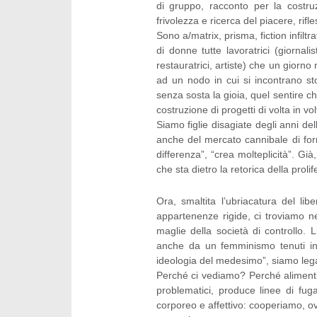
di gruppo, racconto per la costru
frivolezza e ricerca del piacere, rifl
Sono a/matrix, prisma, fiction infiltr
di donne tutte lavoratrici (giornalist
restauratrici, artiste) che un giorno
ad un nodo in cui si incontrano stor
senza sosta la gioia, quel sentire c
costruzione di progetti di volta in vol
Siamo figlie disagiate degli anni dell
anche del mercato cannibale di form
differenza”, “crea molteplicità”. Gi
che sta dietro la retorica della proli
Ora, smaltita l’ubriacatura del li
appartenenze rigide, ci troviamo ne
maglie della società di controllo.
anche da un femminismo tenuti ins
ideologia del medesimo”, siamo legat
Perché ci vediamo? Perché alimentia
problematici, produce linee di fug
corporeo e affettivo: cooperiamo, ov