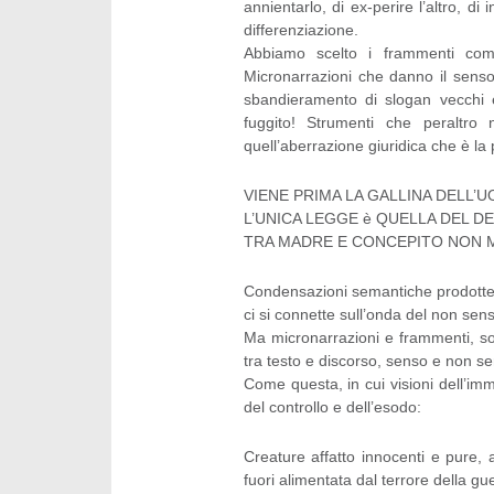
annientarlo, di ex-perire l’altro, di
differenziazione.
Abbiamo scelto i frammenti com
Micronarrazioni che danno il senso
sbandieramento di slogan vecchi e
fuggito! Strumenti che peraltr
quell’aberrazione giuridica che è la 
VIENE PRIMA LA GALLINA DELL’
L’UNICA LEGGE è QUELLA DEL D
TRA MADRE E CONCEPITO NON M
Condensazioni semantiche prodotte in
ci si connette sull’onda del non sen
Ma micronarrazioni e frammenti, sono
tra testo e discorso, senso e non se
Come questa, in cui visioni dell’im
del controllo e dell’esodo:
Creature affatto innocenti e pure, 
fuori alimentata dal terrore della g