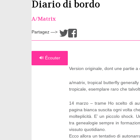
Diario di bordo
A/Matrix
Partagez —>
/
🔊 Écouter
Version originale, dont une partie a
a/matrix, tropical butterfly general
tropicale, esemplare raro che talvolt
14 marzo – trame Ho scelto di auto
pagina bianca suscita ogni volta che
molteplicità. E’ un piccolo shock. 
tra genealogie sempre in formazione,
vissuto quotidiano.
Ecco allora un tentativo di autonarra