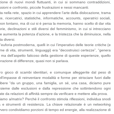
zione di nuovi mondi fluttuanti, in cui si sommano contraddizioni,
essioni e confronto, piccole frustrazioni e nessi mancanti.
ata nella rete, spazio in cui apprendere l’arte della dislocazione, trama
e, ricercatrici, statistiche, informatiche, accounts, operatrici sociali,
 non lontano, ma di cui si è persa la memoria, hanno scelto di dar vita
ie, declinazioni e stili diversi del femminismo, in cui si intrecciano
he aumenta la potenza d’azione, e la tristezza che la diminuisce, nella
ta diversi.
’euforia postmoderna, quelli in cui l’imperativo delle teorie critiche (e
e di vita, strumenti, linguaggi) era “decostruisci certezze”, “genera
à, ma dell’aspetto faticoso della gestione di queste esperienze, quello
ferazione di differenze, quasi non si parlava.
bero gioco di scambi identitari, e comunque alleggerite dal peso di
ll’impasse di reinventare modalità e forme per strisciare fuori dalle
 Libere “da un gruppo, una famiglia, un sé, una casa, diciamo pure
ieme dalle esclusioni e dalla repressione che sottintendono ogni
e da relazioni di affinità sempre da verificare e mettere alla prova.
mo a/matrix? Perché il confronto stimola riflessioni, individua snodi
a e strumenti di resistenza. La chiave relazionale è un networking
vero condividiamo porzioni di tempo ed energie, alla realizzazione di