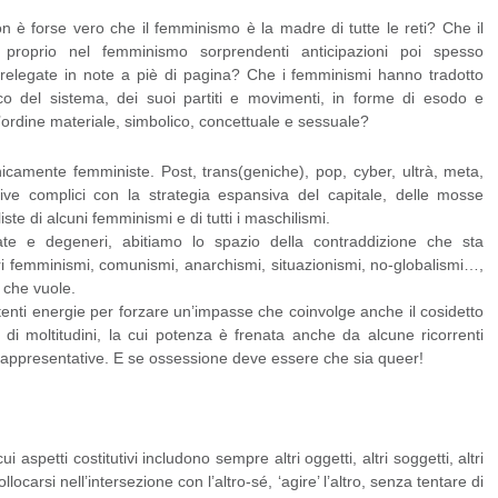
 è forse vero che il femminismo è la madre di tutte le reti? Che il
o proprio nel femminismo sorprendenti anticipazioni poi spesso
, relegate in note a piè di pagina? Che i femminismi hanno tradotto
ipico del sistema, dei suoi partiti e movimenti, in forme di esodo e
l’ordine materiale, simbolico, concettuale e sessuale?
icamente femministe. Post, trans(geniche), pop, cyber, ultrà, meta,
rive complici con la strategia espansiva del capitale, delle mosse
iste di alcuni femminismi e di tutti i maschilismi.
rate e degeneri, abitiamo lo spazio della contraddizione che sta
 femminismi, comunismi, anarchismi, situazionismi, no-globalismi…,
 che vuole.
tenti energie per forzare un’impasse che coinvolge anche il cosidetto
di moltitudini, la cui potenza è frenata anche da alcune ricorrenti
torappresentative. E se ossessione deve essere che sia queer!
 aspetti costitutivi includono sempre altri oggetti, altri soggetti, altri
llocarsi nell’intersezione con l’altro-sé, ‘agire’ l’altro, senza tentare di