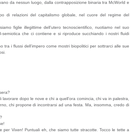
rivano da nessun luogo, dalla contrapposizione binaria tra McWorld e
o di relazioni del capitalismo globale, nel cuore del regime del
iamo figlie illegittime dell’utero tecnoscientifico, nuotiamo nel suo
l-semiotica che ci contiene e si riproduce succhiando i nostri fluidi
ra i flussi dell’impero come mostri biopolitici per sottrarci alle sue
si.
asera?
di lavorare dopo le nove e chi a quell’ora comincia, chi va in palestra,
torno, chi propone di incontrarsi ad una festa. Ma, insomma, credo di
o?
se!
 per Vixen! Puntuali eh, che siamo tutte stracotte. Tocco le tette a