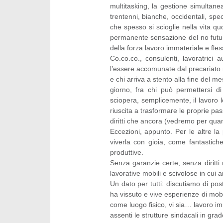
multitasking, la gestione simultan
trentenni, bianche, occidentali, spec
che spesso si scioglie nella vita quo
permanente sensazione del no futur
della forza lavoro immateriale e fless
Co.co.co., consulenti, lavoratrici
l’essere accomunate dal precariato 
e chi arriva a stento alla fine del me
giorno, fra chi può permettersi 
sciopera, semplicemente, il lavoro l
riuscita a trasformare le proprie pas
diritti che ancora (vedremo per quan
Eccezioni, appunto. Per le altre la
viverla con gioia, come fantastich
produttive.
Senza garanzie certe, senza diritti 
lavorative mobili e scivolose in cui a
Un dato per tutti: discutiamo di p
ha vissuto e vive esperienze di mobi
come luogo fisico, vi sia… lavoro imm
assenti le strutture sindacali in grad