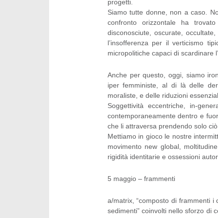
progetti.
Siamo tutte donne, non a caso. Non
confronto orizzontale ha trovat
disconosciute, oscurate, occultate
l’insofferenza per il verticismo t
micropolitiche capaci di scardinare 
Anche per questo, oggi, siamo iron
iper femministe, al di là delle de
moraliste, e delle riduzioni essenzial
Soggettività eccentriche, in-gene
contemporaneamente dentro e fuori
che li attraversa prendendo solo ciò
Mettiamo in gioco le nostre intermit
movimento new global, moltitudine 
rigidità identitarie e ossessioni au
5 maggio – frammenti
a/matrix, “composto di frammenti i cui
sedimenti” coinvolti nello sforzo di co