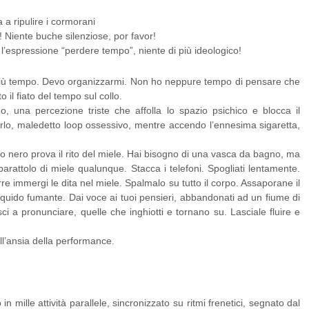
a a ripulire i cormorani
 Niente buche silenziose, por favor!
 l’espressione “perdere tempo”, niente di più ideologico!
più tempo. Devo organizzarmi. Non ho neppure tempo di pensare che
 il fiato del tempo sul collo.
uo, una percezione triste che affolla lo spazio psichico e blocca il
terlo, maledetto loop ossessivo, mentre accendo l’ennesima sigaretta,
o nero prova il rito del miele. Hai bisogno di una vasca da bagno, ma
rattolo di miele qualunque. Stacca i telefoni. Spogliati lentamente.
rre immergi le dita nel miele. Spalmalo su tutto il corpo. Assaporane il
 liquido fumante. Dai voce ai tuoi pensieri, abbandonati ad un fiume di
sci a pronunciare, quelle che inghiotti e tornano su. Lasciale fluire e
ll’ansia della performance.
mille attività parallele, sincronizzato su ritmi frenetici, segnato dal