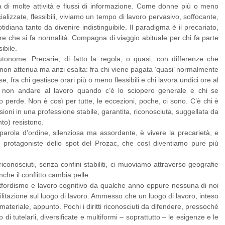
ea di molte attività e flussi di informazione. Come donne più o meno
ializzate, flessibili, viviamo un tempo di lavoro pervasivo, soffocante,
tidiana tanto da divenire indistinguibile. Il paradigma è il precariato,
e che si fa normalità. Compagna di viaggio abituale per chi fa parte
ibile.
 autonome. Precarie, di fatto la regola, o quasi, con differenze che
non attenua ma anzi esalta: fra chi viene pagata ‘quasi’ normalmente
se, fra chi gestisce orari più o meno flessibili e chi lavora undici ore al
di non andare al lavoro quando c’è lo sciopero generale e chi se
o perde. Non è così per tutte, le eccezioni, poche, ci sono. C’è chi è
sioni in una professione stabile, garantita, riconosciuta, suggellata da
to) resistono.
 parola d’ordine, silenziosa ma assordante, è vivere la precarietà, e
e protagoniste dello spot del Prozac, che così diventiamo pure più
riconosciuti, senza confini stabiliti, ci muoviamo attraverso geografie
nche il conflitto cambia pelle.
ostfordismo e lavoro cognitivo da qualche anno eppure nessuna di noi
litazione sul luogo di lavoro. Ammesso che un luogo di lavoro, inteso
ateriale, appunto. Pochi i diritti riconosciuti da difendere, pressoché
o di tutelarli, diversificate e multiformi – soprattutto – le esigenze e le