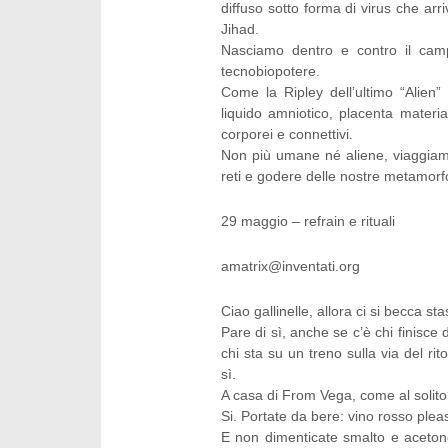
diffuso sotto forma di virus che ar
Jihad.
Nasciamo dentro e contro il camp
tecnobiopotere.
Come la Ripley dell’ultimo “Alien” s
liquido amniotico, placenta materia
corporei e connettivi.
Non più umane né aliene, viaggiamo t
reti e godere delle nostre metamorfo
29 maggio – refrain e rituali
amatrix@inventati.org
Ciao gallinelle, allora ci si becca st
Pare di sì, anche se c’è chi finisce 
chi sta su un treno sulla via del ri
sì.
A casa di From Vega, come al solit
Si. Portate da bere: vino rosso plea
E non dimenticate smalto e acetone