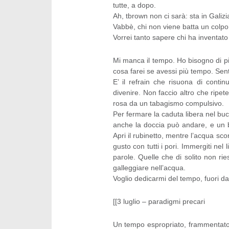
tutte, a dopo.
Ah, tbrown non ci sarà: sta in Galizi
Vabbè, chi non viene batta un colpo!
Vorrei tanto sapere chi ha inventato
Mi manca il tempo. Ho bisogno di 
cosa farei se avessi più tempo. Sento
E’ il refrain che risuona di contin
divenire. Non faccio altro che ripe
rosa da un tabagismo compulsivo.
Per fermare la caduta libera nel buc
anche la doccia può andare, e un ba
Apri il rubinetto, mentre l’acqua sco
gusto con tutti i pori. Immergiti nel
parole. Quelle che di solito non rie
galleggiare nell’acqua.
Voglio dedicarmi del tempo, fuori da
[[3 luglio – paradigmi precari
Un tempo espropriato, frammentato in 