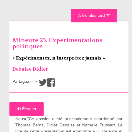
A lire plus tard
Mineure 23. Expérimentations
politiques
« Expérimentez, n’interprétez jamais »
Debaise Didier
Partagez —>
/
🔊 Écouter
Nous([[Ce dossier a été principalement coordonné par
Thomas Berns, Didier Debaise et Nathalie Trussart. Le
titre de cette Présentation est emprunté à G. Deleuze et