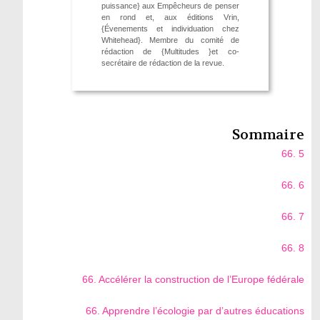
puissance} aux Empêcheurs de penser
en rond et, aux éditions Vrin,
{Évenements et individuation chez
Whitehead}. Membre du comité de
rédaction de {Multitudes }et co-
secrétaire de rédaction de la revue.
Sommaire
66. 5
66. 6
66. 7
66. 8
66. Accélérer la construction de l’Europe fédérale
66. Apprendre l’écologie par d’autres éducations