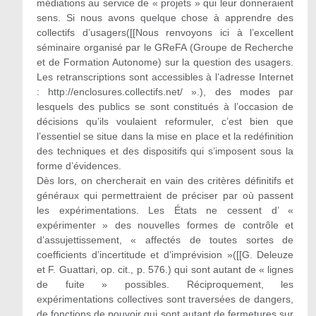
médiations au service de « projets » qui leur donneraient
sens. Si nous avons quelque chose à apprendre des
collectifs d’usagers([[Nous renvoyons ici à l’excellent
séminaire organisé par le GReFA (Groupe de Recherche
et de Formation Autonome) sur la question des usagers.
Les retranscriptions sont accessibles à l’adresse Internet
: http://enclosures.collectifs.net/ ».), des modes par
lesquels des publics se sont constitués à l’occasion de
décisions qu’ils voulaient reformuler, c’est bien que
l’essentiel se situe dans la mise en place et la redéfinition
des techniques et des dispositifs qui s’imposent sous la
forme d’évidences.
Dès lors, on chercherait en vain des critères définitifs et
généraux qui permettraient de préciser par où passent
les expérimentations. Les États ne cessent d’ «
expérimenter » des nouvelles formes de contrôle et
d’assujettissement, « affectés de toutes sortes de
coefficients d’incertitude et d’imprévision »([[G. Deleuze
et F. Guattari, op. cit., p. 576.) qui sont autant de « lignes
de fuite » possibles. Réciproquement, les
expérimentations collectives sont traversées de dangers,
de fonctions de pouvoir qui sont autant de fermetures sur