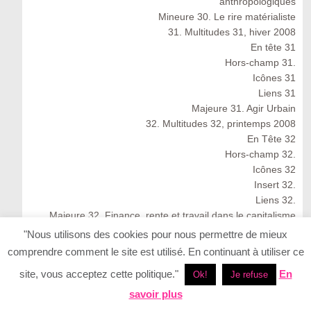
anthropologiques
Mineure 30. Le rire matérialiste
31. Multitudes 31, hiver 2008
En tête 31
Hors-champ 31.
Icônes 31
Liens 31
Majeure 31. Agir Urbain
32. Multitudes 32, printemps 2008
En Tête 32
Hors-champ 32.
Icônes 32
Insert 32.
Liens 32.
Majeure 32. Finance, rente et travail dans le capitalisme
cognitif
"Nous utilisons des cookies pour nous permettre de mieux
Multitudes 32 : Spring 2008
comprendre comment le site est utilisé. En continuant à utiliser ce
33. Multitudes 33, été 2008
site, vous acceptez cette politique."
En
Ok!
Je refuse
33. Multitudes 33 : Summer 2008
En Tête 33
savoir plus
Icônes 33. Ernesto Neto