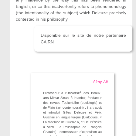
any influence by the way this has been rendered in
English, since this inadvertently refers to phenomenology
(the intentionality of the subject) which Deleuze precisely
contested in his philosophy
Disponible sur le site de notre partenaire
CAIRN
Akay Ali
Professeur a l’Université des Beaux-
arts Mimar Sinan, à Istanbul; fondateur
des revues Toplumbilim (sociologie) et
de Plato (art contemporain) ; il a traduit
et introduit Gilles Deleuze et Félix
Guattari en langue turque (Dialogues, «
La Machine de Guerre », et De Périclès
a Verdi. La Philosophie de François
Chatelet) ; commissaire d’exposition au