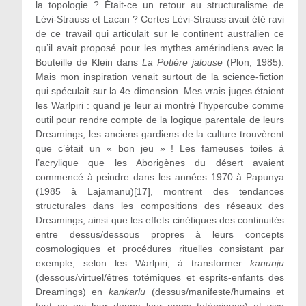
la topologie ? Était-ce un retour au structuralisme de
Lévi-Strauss et Lacan ? Certes Lévi-Strauss avait été ravi
de ce travail qui articulait sur le continent australien ce
qu’il avait proposé pour les mythes amérindiens avec la
Bouteille de Klein dans
La Potière jalouse
(Plon, 1985).
Mais mon inspiration venait surtout de la science-fiction
qui spéculait sur la 4e dimension. Mes vrais juges étaient
les Warlpiri : quand je leur ai montré l’hypercube comme
outil pour rendre compte de la logique parentale de leurs
Dreamings, les anciens gardiens de la culture trouvèrent
que c’était un « bon jeu » ! Les fameuses toiles à
l’acrylique que les Aborigènes du désert avaient
commencé à peindre dans les années 1970 à Papunya
(1985 à Lajamanu)[17], montrent des tendances
structurales dans les compositions des réseaux des
Dreamings, ainsi que les effets cinétiques des continuités
entre dessus/dessous propres à leurs concepts
cosmologiques et procédures rituelles consistant par
exemple, selon les Warlpiri, à transformer
kanunju
(dessous/virtuel/êtres totémiques et esprits-enfants des
Dreamings) en
kankarlu
(dessus/manifeste/humains et
tout ce qui leur donne leur noms totémiques) et vice