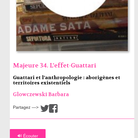
Majeure 34. L'effet-Guattari
Guattari et l’anthropologie : aborigènes et
territoires existentiels
Glowczewski Barbara
Partagez —>
/
🔊 Écouter