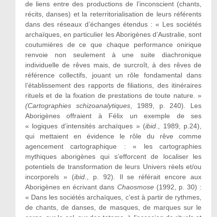
de liens entre des productions de l’inconscient (chants,
récits, danses) et la reterritorialisation de leurs référents
dans des réseaux d’échanges étendus : « Les sociétés
archaïques, en particulier les Aborigènes d’Australie, sont
coutumières de ce que chaque performance onirique
renvoie non seulement à une suite diachronique
individuelle de rêves mais, de surcroît, à des rêves de
référence collectifs, jouant un rôle fondamental dans
l’établissement des rapports de filiations, des itinéraires
rituels et de la fixation de prestations de toute nature. »
(Cartographies schizoanalytiques
, 1989, p. 240). Les
Aborigènes offraient à Félix un exemple de ses
« logiques d’intensités archaïques » (
ibid
., 1989, p.24),
qui mettaient en évidence le rôle du rêve comme
agencement cartographique : « les cartographies
mythiques aborigènes qui s’efforcent de localiser les
potentiels de transformation de leurs Univers réels et/ou
incorporels » (
ibid
., p. 92). Il se référait encore aux
Aborigènes en écrivant dans
Chaosmose
(1992, p. 30) :
« Dans les sociétés archaïques, c’est à partir de rythmes,
de chants, de danses, de masques, de marques sur le