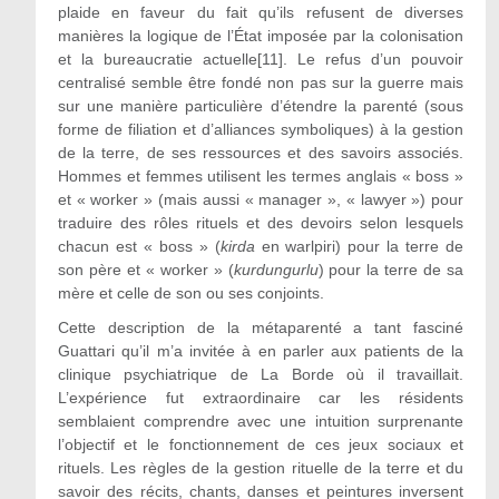
plaide en faveur du fait qu’ils refusent de diverses
manières la logique de l’État imposée par la colonisation
et la bureaucratie actuelle[11]. Le refus d’un pouvoir
centralisé semble être fondé non pas sur la guerre mais
sur une manière particulière d’étendre la parenté (sous
forme de filiation et d’alliances symboliques) à la gestion
de la terre, de ses ressources et des savoirs associés.
Hommes et femmes utilisent les termes anglais « boss »
et « worker » (mais aussi « manager », « lawyer ») pour
traduire des rôles rituels et des devoirs selon lesquels
chacun est « boss » (
kirda
en warlpiri) pour la terre de
son père et « worker » (
kurdungurlu
) pour la terre de sa
mère et celle de son ou ses conjoints.
Cette description de la métaparenté a tant fasciné
Guattari qu’il m’a invitée à en parler aux patients de la
clinique psychiatrique de La Borde où il travaillait.
L’expérience fut extraordinaire car les résidents
semblaient comprendre avec une intuition surprenante
l’objectif et le fonctionnement de ces jeux sociaux et
rituels. Les règles de la gestion rituelle de la terre et du
savoir des récits, chants, danses et peintures inversent