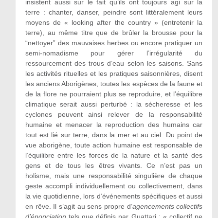
insistent aussi sur le fait qu’ils ont toujours agi sur la
terre : chanter, danser, peindre sont littéralement leurs
moyens de « looking after the country » (entretenir la
terre), au même titre que de brûler la brousse pour la
“nettoyer” des mauvaises herbes ou encore pratiquer un
semi-nomadisme pour gérer l’irrégularité du
ressourcement des trous d’eau selon les saisons. Sans
les activités rituelles et les pratiques saisonnières, disent
les anciens Aborigènes, toutes les espèces de la faune et
de la flore ne pourraient plus se reproduire, et l’équilibre
climatique serait aussi perturbé : la sécheresse et les
cyclones peuvent ainsi relever de la responsabilité
humaine et menacer la reproduction des humains car
tout est lié sur terre, dans la mer et au ciel. Du point de
vue aborigène, toute action humaine est responsable de
l’équilibre entre les forces de la nature et la santé des
gens et de tous les êtres vivants. Ce n’est pas un
holisme, mais une responsabilité singulière de chaque
geste accompli individuellement ou collectivement, dans
la vie quotidienne, lors d’événements spécifiques et aussi
en rêve. Il s’agit au sens propre d’
agencements collectifs
d’énonciation
tels que définis par Guattari : « collectif ne