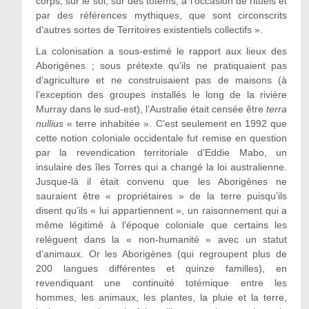
corps, sur le sol, sur des totems, à l’occasion de rituels et
par des références mythiques, que sont circonscrits
d‘autres sortes de Territoires existentiels collectifs ».
La colonisation a sous-estimé le rapport aux lieux des
Aborigènes ; sous prétexte qu’ils ne pratiquaient pas
d’agriculture et ne construisaient pas de maisons (à
l’exception des groupes installés le long de la rivière
Murray dans le sud-est), l’Australie était censée être
terra
nullius
« terre inhabitée ». C’est seulement en 1992 que
cette notion coloniale occidentale fut remise en question
par la revendication territoriale d’Eddie Mabo, un
insulaire des îles Torres qui a changé la loi australienne.
Jusque-là il était convenu que les Aborigènes ne
sauraient être « propriétaires » de la terre puisqu’ils
disent qu’ils « lui appartiennent », un raisonnement qui a
même légitimé à l’époque coloniale que certains les
relèguent dans la « non-humanité » avec un statut
d’animaux. Or les Aborigènes (qui regroupent plus de
200 langues différentes et quinze familles), en
revendiquant une continuité totémique entre les
hommes, les animaux, les plantes, la pluie et la terre,