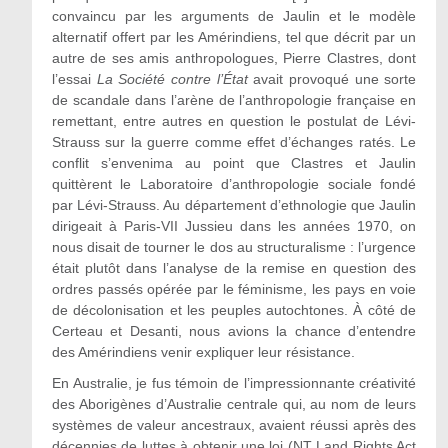
convaincu par les arguments de Jaulin et le modèle
alternatif offert par les Amérindiens, tel que décrit par un
autre de ses amis anthropologues, Pierre Clastres, dont
l’essai
La Société contre l’État
avait provoqué une sorte
de scandale dans l’arène de l’anthropologie française en
remettant, entre autres en question le postulat de Lévi-
Strauss sur la guerre comme effet d’échanges ratés. Le
conflit s’envenima au point que Clastres et Jaulin
quittèrent le Laboratoire d’anthropologie sociale fondé
par Lévi-Strauss. Au département d’ethnologie que Jaulin
dirigeait à Paris-VII Jussieu dans les années 1970, on
nous disait de tourner le dos au structuralisme : l’urgence
était plutôt dans l’analyse de la remise en question des
ordres passés opérée par le féminisme, les pays en voie
de décolonisation et les peuples autochtones. À côté de
Certeau et Desanti, nous avions la chance d’entendre
des Amérindiens venir expliquer leur résistance.
En Australie, je fus témoin de l’impressionnante créativité
des Aborigènes d’Australie centrale qui, au nom de leurs
systèmes de valeur ancestraux, avaient réussi après des
décennies de luttes à obtenir une loi (NT Land Rights Act