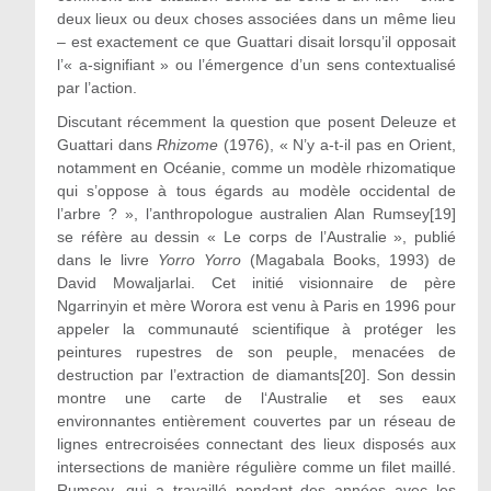
deux lieux ou deux choses associées dans un même lieu
– est exactement ce que Guattari disait lorsqu’il opposait
l’« a-signifiant » ou l’émergence d’un sens contextualisé
par l’action.
Discutant récemment la question que posent Deleuze et
Guattari dans
Rhizome
(1976), « N’y a-t-il pas en Orient,
notamment en Océanie, comme un modèle rhizomatique
qui s’oppose à tous égards au modèle occidental de
l’arbre ? », l’anthropologue australien Alan Rumsey[19]
se réfère au dessin « Le corps de l’Australie », publié
dans le livre
Yorro Yorro
(Magabala Books, 1993) de
David Mowaljarlai. Cet initié visionnaire de père
Ngarrinyin et mère Worora est venu à Paris en 1996 pour
appeler la communauté scientifique à protéger les
peintures rupestres de son peuple, menacées de
destruction par l’extraction de diamants[20]. Son dessin
montre une carte de l‘Australie et ses eaux
environnantes entièrement couvertes par un réseau de
lignes entrecroisées connectant des lieux disposés aux
intersections de manière régulière comme un filet maillé.
Rumsey, qui a travaillé pendant des années avec les