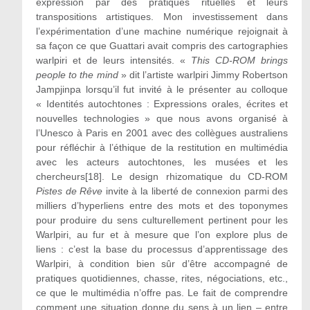
expression par des pratiques rituelles et leurs
transpositions artistiques. Mon investissement dans
l’expérimentation d’une machine numérique rejoignait à
sa façon ce que Guattari avait compris des cartographies
warlpiri et de leurs intensités. «
This CD-ROM brings
people to the mind
» dit l’artiste warlpiri Jimmy Robertson
Jampjinpa lorsqu’il fut invité à le présenter au colloque
« Identités autochtones : Expressions orales, écrites et
nouvelles technologies » que nous avons organisé à
l’Unesco à Paris en 2001 avec des collègues australiens
pour réfléchir à l’éthique de la restitution en multimédia
avec les acteurs autochtones, les musées et les
chercheurs[18]. Le design rhizomatique du CD-ROM
Pistes de Rêve
invite à la liberté de connexion parmi des
milliers d’hyperliens entre des mots et des toponymes
pour produire du sens culturellement pertinent pour les
Warlpiri, au fur et à mesure que l’on explore plus de
liens : c’est la base du processus d’apprentissage des
Warlpiri, à condition bien sûr d’être accompagné de
pratiques quotidiennes, chasse, rites, négociations, etc.,
ce que le multimédia n’offre pas. Le fait de comprendre
comment une situation donne du sens à un lien – entre