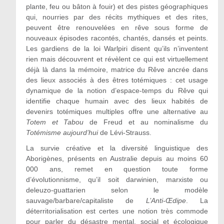
plante, feu ou bâton à fouir) et des pistes géographiques
qui, nourries par des récits mythiques et des rites,
peuvent être renouvelées en rêve sous forme de
nouveaux épisodes racontés, chantés, dansés et peints.
Les gardiens de la loi Warlpiri disent qu’ils n’inventent
rien mais découvrent et révèlent ce qui est virtuellement
déjà là dans la mémoire, matrice du Rêve ancrée dans
des lieux associés à des êtres totémiques : cet usage
dynamique de la notion d’espace-temps du Rêve qui
identifie chaque humain avec des lieux habités de
devenirs totémiques multiples offre une alternative au
Totem et Tabou
de Freud et au nominalisme du
Totémisme aujourd’hui
de Lévi-Strauss.
La survie créative et la diversité linguistique des
Aborigènes, présents en Australie depuis au moins 60
000 ans, remet en question toute forme
d’évolutionnisme, qu’il soit darwinien, marxiste ou
deleuzo-guattarien selon le modèle
sauvage/barbare/capitaliste de
L’Anti-Œdipe
. La
déterritorialisation est certes une notion très commode
pour parler du désastre mental, social et écologique