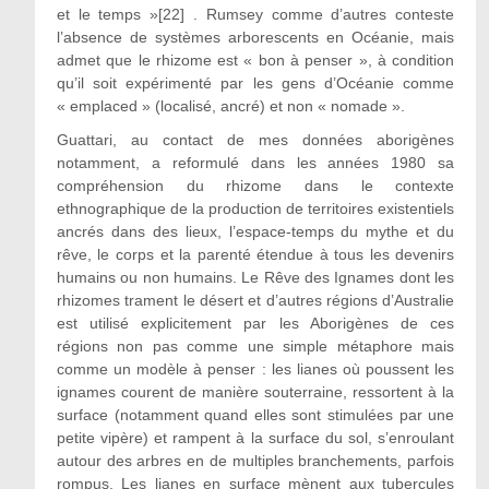
et le temps »[22] . Rumsey comme d’autres conteste
l’absence de systèmes arborescents en Océanie, mais
admet que le rhizome est « bon à penser », à condition
qu’il soit expérimenté par les gens d’Océanie comme
« emplaced » (localisé, ancré) et non « nomade ».
Guattari, au contact de mes données aborigènes
notamment, a reformulé dans les années 1980 sa
compréhension du rhizome dans le contexte
ethnographique de la production de territoires existentiels
ancrés dans des lieux, l’espace-temps du mythe et du
rêve, le corps et la parenté étendue à tous les devenirs
humains ou non humains. Le Rêve des Ignames dont les
rhizomes trament le désert et d’autres régions d’Australie
est utilisé explicitement par les Aborigènes de ces
régions non pas comme une simple métaphore mais
comme un modèle à penser : les lianes où poussent les
ignames courent de manière souterraine, ressortent à la
surface (notamment quand elles sont stimulées par une
petite vipère) et rampent à la surface du sol, s’enroulant
autour des arbres en de multiples branchements, parfois
rompus. Les lianes en surface mènent aux tubercules