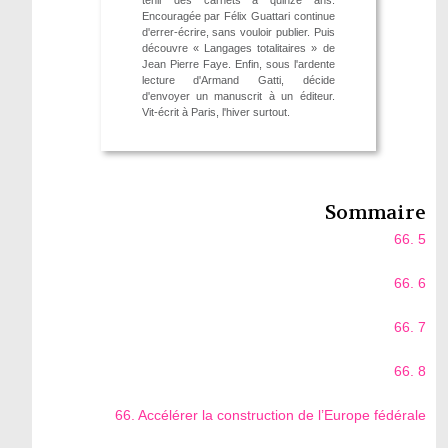
tenir des carnets à quinze ans.
Encouragée par Félix Guattari continue
d'errer-écrire, sans vouloir publier. Puis
découvre « Langages totalitaires » de
Jean Pierre Faye. Enfin, sous l'ardente
lecture d'Armand Gatti, décide
d'envoyer un manuscrit à un éditeur.
Vit-écrit à Paris, l'hiver surtout.
Sommaire
66. 5
66. 6
66. 7
66. 8
66. Accélérer la construction de l’Europe fédérale