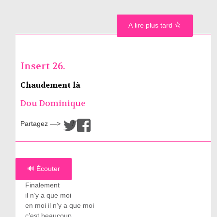
A lire plus tard
Insert 26.
Chaudement là
Dou Dominique
Partagez —>
/
🔊 Écouter
Finalement
il n’y a que moi
en moi il n’y a que moi
c’est beaucoup