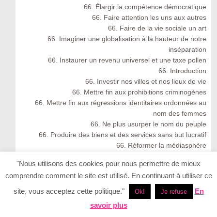
66. Élargir la compétence démocratique
66. Faire attention les uns aux autres
66. Faire de la vie sociale un art
66. Imaginer une globalisation à la hauteur de notre
inséparation
66. Instaurer un revenu universel et une taxe pollen
66. Introduction
66. Investir nos villes et nos lieux de vie
66. Mettre fin aux prohibitions criminogènes
66. Mettre fin aux régressions identitaires ordonnées au
nom des femmes
66. Ne plus usurper le nom du peuple
66. Produire des biens et des services sans but lucratif
66. Réformer la médiasphère
66. Soutenir et multiplier les lanceurs d’alertes
"Nous utilisons des cookies pour nous permettre de mieux
66. Veiller à la biodiversité avec les ultramarins
comprendre comment le site est utilisé. En continuant à utiliser ce
66. Vivre avec les migrants et les migrations
Actu
site, vous acceptez cette politique."
En
Ok!
Je refuse
Archives, etc.
savoir plus
Alice