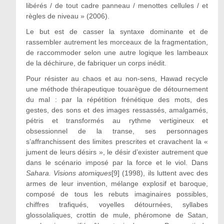
libérés / de tout cadre panneau / menottes cellules / et
règles de niveau » (2006).
Le but est de casser la syntaxe dominante et de
rassembler autrement les morceaux de la fragmentation,
de raccommoder selon une autre logique les lambeaux
de la déchirure, de fabriquer un corps inédit.
Pour résister au chaos et au non-sens, Hawad recycle
une méthode thérapeutique touarègue de détournement
du mal : par la répétition frénétique des mots, des
gestes, des sons et des images ressassés, amalgamés,
pétris et transformés au rythme vertigineux et
obsessionnel de la transe, ses personnages
s’affranchissent des limites prescrites et cravachent la «
jument de leurs désirs », le désir d’exister autrement que
dans le scénario imposé par la force et le viol. Dans
Sahara. Visions atomiques
[9] (1998), ils luttent avec des
armes de leur invention, mélange explosif et baroque,
composé de tous les rebuts imaginaires possibles,
chiffres trafiqués, voyelles détournées, syllabes
glossolaliques, crottin de mule, phéromone de Satan,