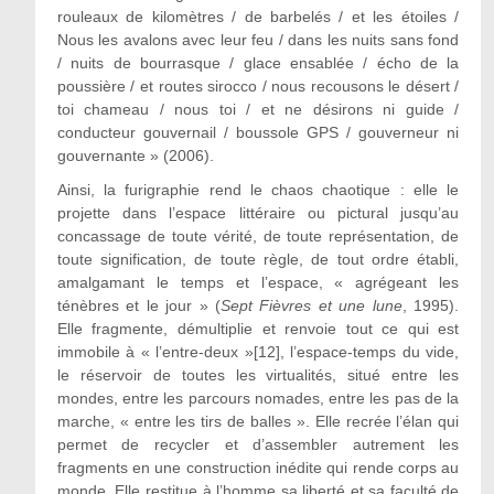
rouleaux de kilomètres / de barbelés / et les étoiles /
Nous les avalons avec leur feu / dans les nuits sans fond
/ nuits de bourrasque / glace ensablée / écho de la
poussière / et routes sirocco / nous recousons le désert /
toi chameau / nous toi / et ne désirons ni guide /
conducteur gouvernail / boussole GPS / gouverneur ni
gouvernante » (2006).
Ainsi, la furigraphie rend le chaos chaotique : elle le
projette dans l’espace littéraire ou pictural jusqu’au
concassage de toute vérité, de toute représentation, de
toute signification, de toute règle, de tout ordre établi,
amalgamant le temps et l’espace, « agrégeant les
ténèbres et le jour » (
Sept Fièvres et une lune
, 1995).
Elle fragmente, démultiplie et renvoie tout ce qui est
immobile à « l’entre-deux »[12], l’espace-temps du vide,
le réservoir de toutes les virtualités, situé entre les
mondes, entre les parcours nomades, entre les pas de la
marche, « entre les tirs de balles ». Elle recrée l’élan qui
permet de recycler et d’assembler autrement les
fragments en une construction inédite qui rende corps au
monde. Elle restitue à l’homme sa liberté et sa faculté de