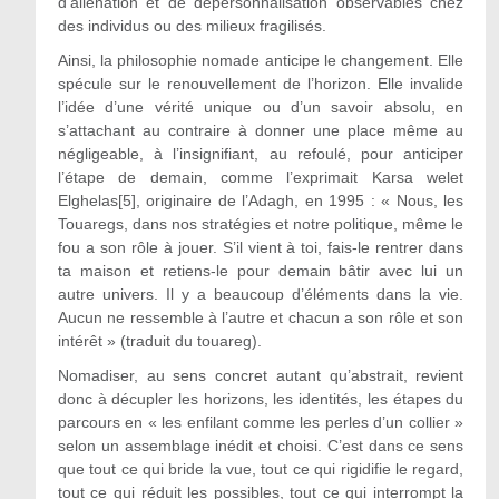
d’aliénation et de dépersonnalisation observables chez
des individus ou des milieux fragilisés.
Ainsi, la philosophie nomade anticipe le changement. Elle
spécule sur le renouvellement de l’horizon. Elle invalide
l’idée d’une vérité unique ou d’un savoir absolu, en
s’attachant au contraire à donner une place même au
négligeable, à l’insignifiant, au refoulé, pour anticiper
l’étape de demain, comme l’exprimait Karsa welet
Elghelas[5], originaire de l’Adagh, en 1995 : « Nous, les
Touaregs, dans nos stratégies et notre politique, même le
fou a son rôle à jouer. S’il vient à toi, fais-le rentrer dans
ta maison et retiens-le pour demain bâtir avec lui un
autre univers. Il y a beaucoup d’éléments dans la vie.
Aucun ne ressemble à l’autre et chacun a son rôle et son
intérêt » (traduit du touareg).
Nomadiser, au sens concret autant qu’abstrait, revient
donc à décupler les horizons, les identités, les étapes du
parcours en « les enfilant comme les perles d’un collier »
selon un assemblage inédit et choisi. C’est dans ce sens
que tout ce qui bride la vue, tout ce qui rigidifie le regard,
tout ce qui réduit les possibles, tout ce qui interrompt la