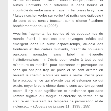
autres lubrifiants pour retrouver le débit heurté et
incontrôlé du verbe sans entrave : « Terrorisez la syntaxe
/ faites ricocher verbe sur verbe / et naîtra une épilepsie /
de sons et de sens / toussant sur le silence / asthme
harcèlement de feu » (2006).
Avec les fragments, les scories et les copeaux nus du
monde établi, il esquisse des paysages inédits qui
émergent dans un autre espace-temps, au-delà des
frontières et des cadres mutilants, créant de nouveaux
parcours nomades sans label ni étiquette
institutionnalisés : « J’écris pour rendre à tout ce qui
m’entoure sa mobilité, pour éperonner et provoquer les
sens qui ont pris trop de poids et se sont arrêtés en
barrant le chemin à tous les sens à naître. J’écris pour
faire accoucher ce qui n’existe pas et estomper ce qui
existe, noyer le sens obèse dans le sens avorton qui veut
éclore. Il n’y a de signification et d’existence que dans
l’ombre fugitive qui tangue et cherche sa forme et sa
stature en traversant les tempêtes de provocation et de
violence… » (
Buveurs de braises
[11], 1995 : 155).