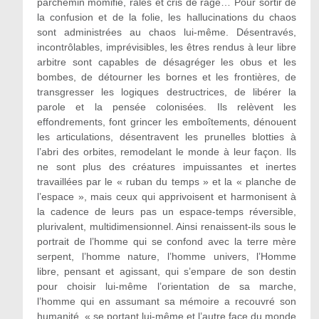
parchemin momifié, râles et cris de rage… Pour sortir de
la confusion et de la folie, les hallucinations du chaos
sont administrées au chaos lui-même. Désentravés,
incontrôlables, imprévisibles, les êtres rendus à leur libre
arbitre sont capables de désagréger les obus et les
bombes, de détourner les bornes et les frontières, de
transgresser les logiques destructrices, de libérer la
parole et la pensée colonisées. Ils relèvent les
effondrements, font grincer les emboîtements, dénouent
les articulations, désentravent les prunelles blotties à
l’abri des orbites, remodelant le monde à leur façon. Ils
ne sont plus des créatures impuissantes et inertes
travaillées par le « ruban du temps » et la « planche de
l’espace », mais ceux qui apprivoisent et harmonisent à
la cadence de leurs pas un espace-temps réversible,
plurivalent, multidimensionnel. Ainsi renaissent-ils sous le
portrait de l’homme qui se confond avec la terre mère
serpent, l’homme nature, l’homme univers, l’Homme
libre, pensant et agissant, qui s’empare de son destin
pour choisir lui-même l’orientation de sa marche,
l’homme qui en assumant sa mémoire a recouvré son
humanité, « se portant lui-même et l’autre face du monde