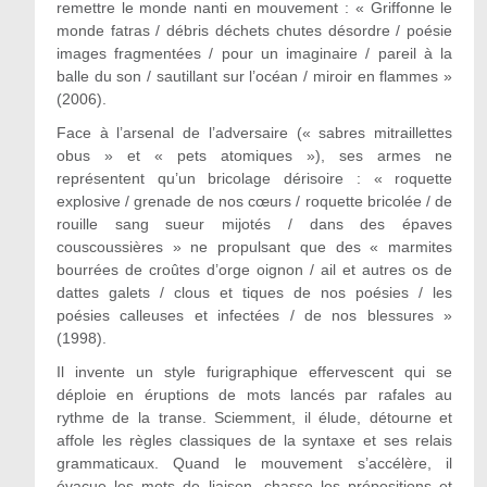
remettre le monde nanti en mouvement : « Griffonne le
monde fatras / débris déchets chutes désordre / poésie
images fragmentées / pour un imaginaire / pareil à la
balle du son / sautillant sur l’océan / miroir en flammes »
(2006).
Face à l’arsenal de l’adversaire (« sabres mitraillettes
obus » et « pets atomiques »), ses armes ne
représentent qu’un bricolage dérisoire : « roquette
explosive / grenade de nos cœurs / roquette bricolée / de
rouille sang sueur mijotés / dans des épaves
couscoussières » ne propulsant que des « marmites
bourrées de croûtes d’orge oignon / ail et autres os de
dattes galets / clous et tiques de nos poésies / les
poésies calleuses et infectées / de nos blessures »
(1998).
Il invente un style furigraphique effervescent qui se
déploie en éruptions de mots lancés par rafales au
rythme de la transe. Sciemment, il élude, détourne et
affole les règles classiques de la syntaxe et ses relais
grammaticaux. Quand le mouvement s’accélère, il
évacue les mots de liaison, chasse les prépositions et