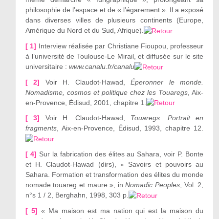
philosophie de l’espace et de « l’égarement ». Il a exposé
dans diverses villes de plusieurs continents (Europe,
Amérique du Nord et du Sud, Afrique).
[ 1]
Interview réalisée par Christiane Fioupou, professeur
à l’université de Toulouse-Le Mirail, et diffusée sur le site
universitaire :
www.canalu.fr/canalu
[ 2]
Voir H. Claudot-Hawad,
Éperonner le monde.
Nomadisme, cosmos et politique chez les Touaregs
, Aix-
en-Provence, Édisud, 2001, chapitre 1.
[ 3]
Voir H. Claudot-Hawad,
Touaregs. Portrait en
fragments
, Aix-en-Provence, Édisud, 1993, chapitre 12.
[ 4]
Sur la fabrication des élites au Sahara, voir P. Bonte
et H. Claudot-Hawad (dirs), « Savoirs et pouvoirs au
Sahara. Formation et transformation des élites du monde
nomade touareg et maure », in
Nomadic Peoples
, Vol. 2,
n°s 1 / 2, Berghahn, 1998, 303 p.
[ 5]
« Ma maison est ma nation qui est la maison du