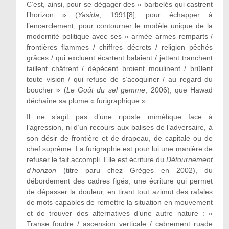
C’est, ainsi, pour se dégager des « barbelés qui castrent
l’horizon » (
Yasida
, 1991[8], pour échapper à
l’encerclement, pour contourner le modèle unique de la
modernité politique avec ses « armée armes remparts /
frontières flammes / chiffres décrets / religion pêchés
grâces / qui excluent écartent balaient / jettent tranchent
taillent châtrent / dépècent broient moulinent / brûlent
toute vision / qui refuse de s’acoquiner / au regard du
boucher » (
Le Goût du sel gemme
, 2006), que Hawad
déchaîne sa plume « furigraphique ».
Il ne s’agit pas d’une riposte mimétique face à
l’agression, ni d’un recours aux balises de l’adversaire, à
son désir de frontière et de drapeau, de capitale ou de
chef suprême. La furigraphie est pour lui une manière de
refuser le fait accompli. Elle est écriture du
Détournement
d’horizon
(titre paru chez Grèges en 2002), du
débordement des cadres figés, une écriture qui permet
de dépasser la douleur, en tirant tout azimut des rafales
de mots capables de remettre la situation en mouvement
et de trouver des alternatives d’une autre nature : «
Transe foudre / ascension verticale / cabrement ruade