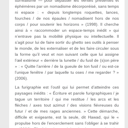
surréalisme — pour dépasser les vérités présentes et
éphémères par un nomadisme décorporéisé, sans temps
ni espace : « depuis longtemps roquettes, lances,
fourches / de nos épaules / nomadisent hors de nos
corps / pour soutenir les horizons » (1998). Il cherche
ainsi à « raccommoder un espace-temps inédit » qui
n’entrave pas la mobilité physique ou intellectuelle. Il
s’agit pour lui de faire sortir du ghetto ses outils à penser
le monde, de les externaliser et de les faire circuler sous
la forme qu’il veut et non suivant celle que lui assigne
l’œil extérieur « derrière la lunette / du fusil de (s)on père
» : « Quitte l’arrière / de la gueule de ton fusil / ou est-ce
l’unique fenêtre / par laquelle tu oses / me regarder ? »
(2006).
La furigraphie est l’outil qui lui permet d’atteindre ces
paysages inédits : « Écriture et parole furigraphiques / je
tague un territoire / qui me restitue / les arcs et les
flèches / axes tout azimut / des visions fiévreuses du
futur / et de mes rages anciennes. » Cette démarche,
difficile et exigeante, est la seule, dit Hawad, qui le «
propulse hors de l’encerclement sans l’obliger à se trahir