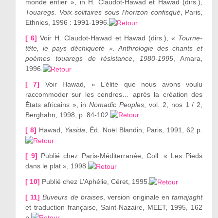
monde entier », in H. Claudot-Hawad et Hawad (dirs.),
Touaregs. Voix solitaires sous l’horizon confisqué
, Paris,
Ethnies, 1996 : 1991-1996.
[ 6]
Voir H. Claudot-Hawad et Hawad (dirs.),
« Tourne-
tête, le pays déchiqueté ». Anthrologie des chants et
poèmes touaregs de résistance
,
1980-1995
, Amara,
1996.
[ 7]
Voir Hawad, « L’élite que nous avons voulu
raccommoder sur les cendres… après la création des
États africains », in
Nomadic Peoples
, vol. 2, nos 1 / 2,
Berghahn, 1998, p. 84-102.
[ 8]
Hawad,
Yasida
, Éd. Noël Blandin, Paris, 1991, 62 p.
[ 9]
Publié chez Paris-Méditerranée, Coll. « Les Pieds
dans le plat », 1998.
[ 10]
Publié chez L’Aphélie, Céret, 1995.
[ 11]
Buveurs de braises
, version originale en
tamajaght
et traduction française, Saint-Nazaire, MEET, 1995, 162
p.