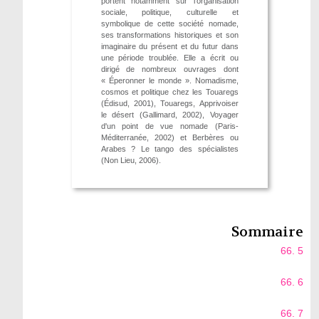
portent notamment sur l'organisation
sociale, politique, culturelle et
symbolique de cette société nomade,
ses transformations historiques et son
imaginaire du présent et du futur dans
une période troublée. Elle a écrit ou
dirigé de nombreux ouvrages dont
« Éperonner le monde ». Nomadisme,
cosmos et politique chez les Touaregs
(Édisud, 2001), Touaregs, Apprivoiser
le désert (Gallimard, 2002), Voyager
d'un point de vue nomade (Paris-
Méditerranée, 2002) et Berbères ou
Arabes ? Le tango des spécialistes
(Non Lieu, 2006).
Sommaire
66. 5
66. 6
66. 7