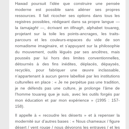
Hawad poursuit l’idée que construire une pensée
moderne est possible sans aliéner ses propres
ressources. Il fait ricocher ses options dans tous les
registres possibles, rédigeant dans sa propre langue —
la
tamajaght
—, écrivant en
tifinagh
, alphabet touareg,
projetant sur la toile les points-ancrages, les traits-
parcours et les couleurs-espaces du vide de son
nomadisme imaginaire, et s’appuyant sur la philosophie
du mouvement, outils légués par ses ancêtres, mais
poussés par lui hors des limites conventionnelles,
détournés à des fins inédites, déplacés, dépaysés,
recyclés, pour fabriquer une œuvre inclassable,
n’appartenant à aucun genre labellisé par les institutions
culturelles en place : « Je ne perpétue pas une tradition,
je ne défends pas une culture, je prolonge l’âme de
l’homme touareg que je suis, avec les outils forgés par
mon éducation et par mon expérience » (1995 : 157-
158).
Il appelle à « recoudre les déserts » et à repenser la
modernité sur d’autres bases : « Nous chameaux / figure
désert / vent rouge / nous dévorons les entraves / et les