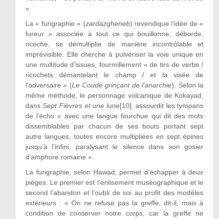
».
La « furigraphie » (
zardazgheneb
) revendique l’idée de «
fureur » associée à tout ce qui bouillonne, déborde,
ricoche, se démultiplie de manière incontrôlable et
imprévisible. Elle cherche à pulvériser la voie unique en
une multitude d’issues, fourmillement « de tirs de verbe /
ricochets démantelant le champ / et la visée de
l’adversaire » (
Le Coude grinçant de l’anarchie
). Selon la
même méthode, le personnage volcanique de Kokayad,
dans
Sept Fièvres et une lune
[10], assourdit les tympans
de l’écho « avec une langue fourchue qui dit des mots
dissemblables par chacun de ses bouts portant sept
autre langues, toutes encore multipliées en sept épines
jusqu’à l’infini, paralysant le silence dans son gosier
d’amphore romaine ».
La furigraphie, selon Hawad, permet d’échapper à deux
pièges. Le premier est l’enlisement muséographique et le
second l’abandon et l’oubli de soi au profit des modèles
extérieurs : « On ne refuse pas la greffe, dit-il, mais à
condition de conserver notre corps, car la greffe ne