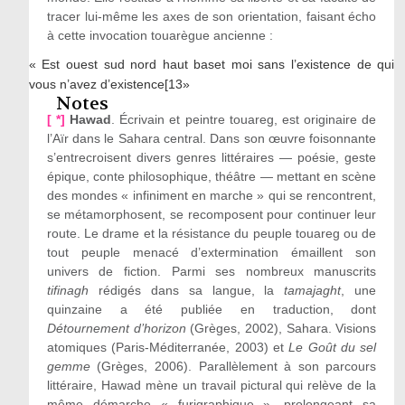
tracer lui-même les axes de son orientation, faisant écho
à cette invocation touarègue ancienne :
« Est ouest sud nord haut baset moi sans l’existence de qui
vous n’avez d’existence[13»
Notes
[ *]
Hawad
. Écrivain et peintre touareg, est originaire de
l’Aïr dans le Sahara central. Dans son œuvre foisonnante
s’entrecroisent divers genres littéraires — poésie, geste
épique, conte philosophique, théâtre — mettant en scène
des mondes « infiniment en marche » qui se rencontrent,
se métamorphosent, se recomposent pour continuer leur
route. Le drame et la résistance du peuple touareg ou de
tout peuple menacé d’extermination émaillent son
univers de fiction. Parmi ses nombreux manuscrits
tifinagh
rédigés dans sa langue, la
tamajaght
, une
quinzaine a été publiée en traduction, dont
Détournement d’horizon
(Grèges, 2002), Sahara. Visions
atomiques (Paris-Méditerranée, 2003) et
Le Goût du sel
gemme
(Grèges, 2006). Parallèlement à son parcours
littéraire, Hawad mène un travail pictural qui relève de la
même démarche « furigraphique », prolongeant sa