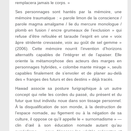
remplacera jamais le corps. »
Ses personnages sont hantés par la mémoire, une
mémoire traumatique : « parole limon de la conscience /
parole magma amalgame / lie du mercure monologue /
plomb en fusion / encre grumeaux de l’exclusion » qui
refuse d’être refoulée et taraude l’esprit en une « voix
âpre stridente crevassée, voix au goût de sel gemme »
(2006). Cette mémoire nourrit l’invention d’horizons
alternatifs capables de l’intégrer et de l’apaiser. Elle
oriente la métamorphose des acteurs des marges en
personnages hybrides, « colombe mante mirage », seuls
capables finalement de s’envoler et de planer au-delà
des « franges des futurs et des destins » déjà tracés.
Hawad associe sa posture furigraphique à un autre
concept qui relie les cordes du passé, du présent et du
futur que tout individu noue dans son tissage personnel.
À la disqualification de son monde, à la destruction de
l’espace nomade, au figement ou à la négation de sa
culture, il oppose ce qu’il appelle le « surnomadisme » —
clin d’œil à son éducation nomade autant qu’au