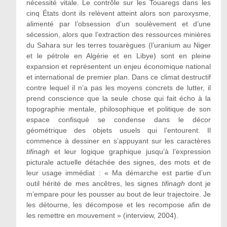
nécessité vitale. Le contrôle sur les Touaregs dans les
cinq États dont ils relèvent atteint alors son paroxysme,
alimenté par l’obsession d’un soulèvement et d’une
sécession, alors que l’extraction des ressources minières
du Sahara sur les terres touarègues (l’uranium au Niger
et le pétrole en Algérie et en Libye) sont en pleine
expansion et représentent un enjeu économique national
et international de premier plan. Dans ce climat destructif
contre lequel il n’a pas les moyens concrets de lutter, il
prend conscience que la seule chose qui fait écho à la
topographie mentale, philosophique et politique de son
espace confisqué se condense dans le décor
géométrique des objets usuels qui l’entourent. Il
commence à dessiner en s’appuyant sur les caractères
tifinagh
et leur logique graphique jusqu’à l’expression
picturale actuelle détachée des signes, des mots et de
leur usage immédiat : « Ma démarche est partie d’un
outil hérité de mes ancêtres, les signes
tifinagh
dont je
m’empare pour les pousser au bout de leur trajectoire. Je
les détourne, les décompose et les recompose afin de
les remettre en mouvement » (interview, 2004).