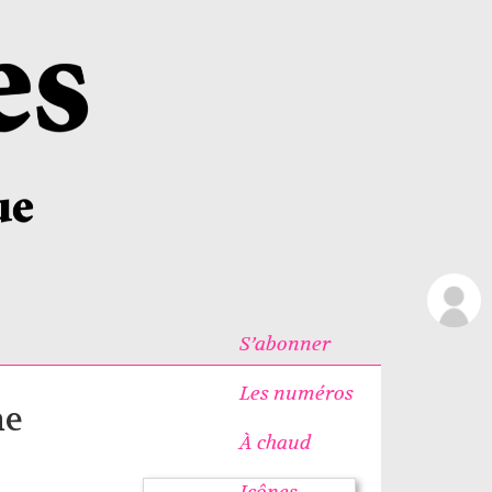
S’abonner
Les numéros
me
À chaud
Icônes