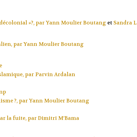
 décolonial »?, par
Yann Moulier Boutang
et
Sandra L
alien, par
Yann Moulier Boutang
e
slamique, par
Parvin Ardalan
ump
isme ?, par
Yann Moulier Boutang
r la fuite, par
Dimitri M’Bama