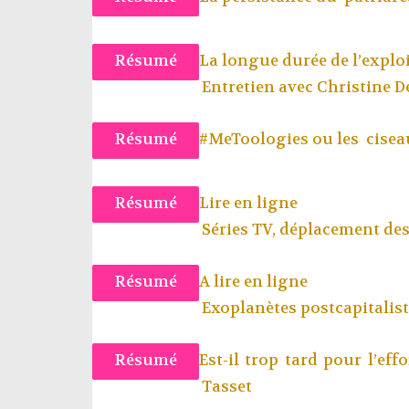
Résumé
La longue durée de l’expl
Entretien avec Christine 
Résumé
#MeToologies ou les cisea
Résumé
Lire en ligne
Séries TV, déplacement des
Résumé
A lire en ligne
Exoplanètes postcapitalist
Résumé
Est-il trop tard pour l’ef
Tasset