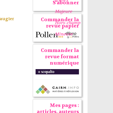
S'abonner
Majeure
augier
Commander la
Hors-champ
revue papier
Mineure
Commander la
revue format
numérique
Mes pages :
articles, auteurs