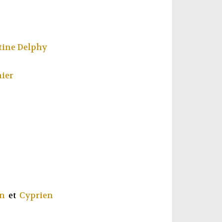
tine Delphy
ier
in
et
Cyprien