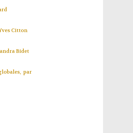
ard
Yves Citton
andra Bidet
lobales, par