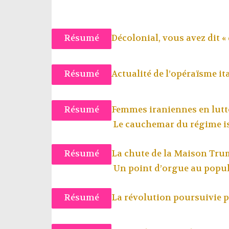
Résumé
Décolonial, vous avez dit «
Résumé
Actualité de l’opéraïsme it
Résumé
Femmes iraniennes en lutt
Le cauchemar du régime i
Résumé
La chute de la Maison Tr
Un point d’orgue au popul
Résumé
La révolution poursuivie pa