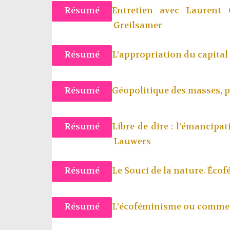
Résumé
Entretien avec Laurent
Greilsamer
Résumé
L’appropriation du capital 
Résumé
Géopolitique des masses, 
Résumé
Libre de dire : l’émancipati
Lauwers
Résumé
Le Souci de la nature. Écof
Résumé
L’écoféminisme ou comment