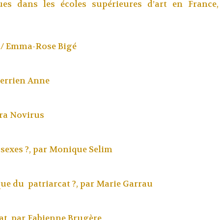
ues dans les écoles supérieures d’art en Franc
/ Emma-Rose Bigé
errien Anne
ra Novirus
sexes ?, par
Monique Selim
e du patriarcat ?, par
Marie Garrau
at, par
Fabienne Brugère