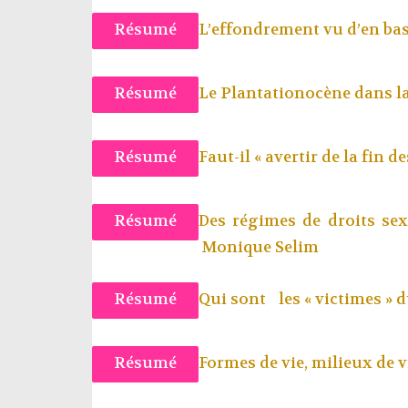
Résumé
L’effondrement vu d’en bas 
Résumé
Le Plantationocène dans l
Résumé
Faut-il « avertir de la fin d
Résumé
Des régimes de droits sex
Monique Selim
Résumé
Qui sont les « victimes » d
Résumé
Formes de vie, milieux de v