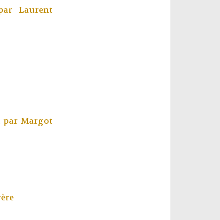
 par
Laurent
., par
Margot
rère