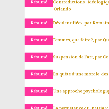
Résumé
Contradictions idéologiq
Orlando
Résumé
Désidentifiées, par
Romain
Résumé
Femmes, que faire ?, par
Qu
Résumé
Suspension de l’art, par
Co
Résumé
En quête d’une morale des 
Résumé
Une approche psychologiqu
Résumé
La persistance du patriarc