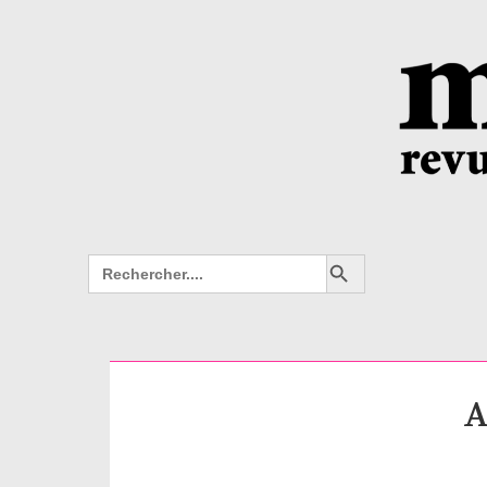
Search Button
Search
for:
A