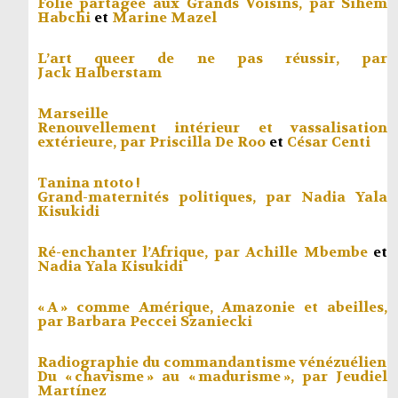
Folie partagée aux Grands Voisins, par
Sihem
Habchi
et
Marine Mazel
L’art queer de ne pas réussir, par
Jack Halberstam
Marseille
Renouvellement intérieur et vassalisation
extérieure, par
Priscilla De Roo
et
César Centi
Tanina ntoto !
Grand-maternités politiques, par
Nadia Yala
Kisukidi
Ré-enchanter l’Afrique, par
Achille Mbembe
et
Nadia Yala Kisukidi
« A » comme Amérique, Amazonie et abeilles,
par
Barbara Peccei Szaniecki
Radiographie du commandantisme vénézuélien
Du « chavisme » au « madurisme », par
Jeudiel
Martínez