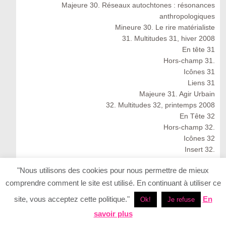
Majeure 30. Réseaux autochtones : résonances
anthropologiques
Mineure 30. Le rire matérialiste
31. Multitudes 31, hiver 2008
En tête 31
Hors-champ 31.
Icônes 31
Liens 31
Majeure 31. Agir Urbain
32. Multitudes 32, printemps 2008
En Tête 32
Hors-champ 32.
Icônes 32
Insert 32.
Liens 32.
"Nous utilisons des cookies pour nous permettre de mieux
Majeure 32. Finance, rente et travail dans le capitalisme
comprendre comment le site est utilisé. En continuant à utiliser ce
cognitif
Multitudes 32 : Spring 2008
site, vous acceptez cette politique."
En
Ok!
Je refuse
33. Multitudes 33, été 2008
savoir plus
33. Multitudes 33 : Summer 2008