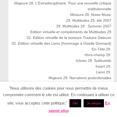
Majeure 28. L'Extradisciplinaire. Pour une nouvelle critique
institutionnelle
Mineure 28. Noise Music
29. Multitudes 29, été 2007
29. Multitudes 29 : Summer 2007
Edition virtuelle et compléments de Multitudes 29
01. Edition virtuelle de la mineure Traduire Deleuze
02. Edition virtuelle des Liens (hommage à Giselle Donnard)
En-Tête 29.
Hors-champ 29.
Icônes 29. Subbotniki
Insert 29.
Liens 29.
Majeure 29. Narrations postcoloniales
Mineure 29. Traduire Deleuze
"Nous utilisons des cookies pour nous permettre de mieux
30. Multitudes 30, automne 2007
comprendre comment le site est utilisé. En continuant à utiliser ce
30. Multitudes 30 : Autumn 2007
En-tête 30
site, vous acceptez cette politique."
En
Ok!
Je refuse
Icônes 30
savoir plus
Insert 30.