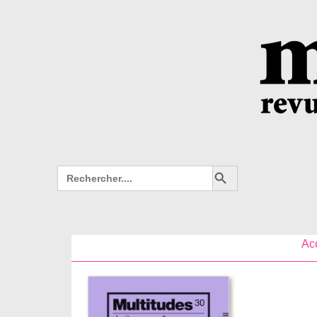
Search Button
Search
for:
Ac