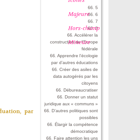
66. 5
Majeure
66. 6
66. 7
Hors-champ
66. 8
66. Accélérer la
Mineure
construction de l’Europe
fédérale
66. Apprendre l’écologie
par d’autres éducations
66. Créer des asiles de
data autogérés par les
citoyens
66. Débureaucratiser
66. Donner un statut
juridique aux « communs »
66. D’autres politiques sont
duation, par
possibles
66. Élargir la compétence
démocratique
66. Faire attention les uns