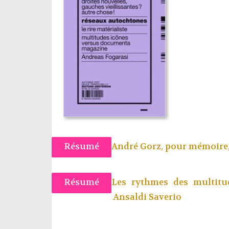
Résumé
André Gorz, pour mémoire
Résumé
Les rythmes des multitud
Ansaldi Saverio