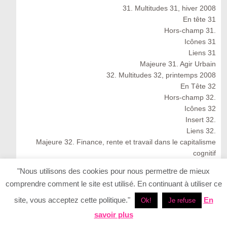
31. Multitudes 31, hiver 2008
En tête 31
Hors-champ 31.
Icônes 31
Liens 31
Majeure 31. Agir Urbain
32. Multitudes 32, printemps 2008
En Tête 32
Hors-champ 32.
Icônes 32
Insert 32.
Liens 32.
Majeure 32. Finance, rente et travail dans le capitalisme
cognitif
Multitudes 32 : Spring 2008
"Nous utilisons des cookies pour nous permettre de mieux
33. Multitudes 33, été 2008
comprendre comment le site est utilisé. En continuant à utiliser ce
33. Multitudes 33 : Summer 2008
En Tête 33
site, vous acceptez cette politique."
En
Ok!
Je refuse
Icônes 33. Ernesto Neto
savoir plus
Insert 33.