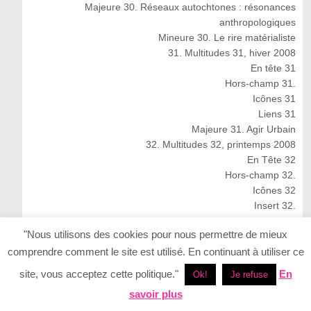
Majeure 30. Réseaux autochtones : résonances
anthropologiques
Mineure 30. Le rire matérialiste
31. Multitudes 31, hiver 2008
En tête 31
Hors-champ 31.
Icônes 31
Liens 31
Majeure 31. Agir Urbain
32. Multitudes 32, printemps 2008
En Tête 32
Hors-champ 32.
Icônes 32
Insert 32.
Liens 32.
"Nous utilisons des cookies pour nous permettre de mieux
Majeure 32. Finance, rente et travail dans le capitalisme
comprendre comment le site est utilisé. En continuant à utiliser ce
cognitif
Multitudes 32 : Spring 2008
site, vous acceptez cette politique."
En
Ok!
Je refuse
33. Multitudes 33, été 2008
savoir plus
33. Multitudes 33 : Summer 2008