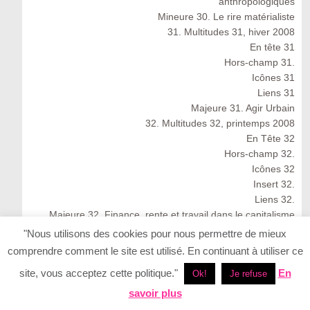
anthropologiques
Mineure 30. Le rire matérialiste
31. Multitudes 31, hiver 2008
En tête 31
Hors-champ 31.
Icônes 31
Liens 31
Majeure 31. Agir Urbain
32. Multitudes 32, printemps 2008
En Tête 32
Hors-champ 32.
Icônes 32
Insert 32.
Liens 32.
Majeure 32. Finance, rente et travail dans le capitalisme
cognitif
"Nous utilisons des cookies pour nous permettre de mieux
Multitudes 32 : Spring 2008
comprendre comment le site est utilisé. En continuant à utiliser ce
33. Multitudes 33, été 2008
site, vous acceptez cette politique."
En
Ok!
Je refuse
33. Multitudes 33 : Summer 2008
En Tête 33
savoir plus
Icônes 33. Ernesto Neto