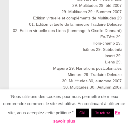
29. Multitudes 29, été 2007
29. Multitudes 29 : Summer 2007
Edition virtuelle et compléments de Multitudes 29
01. Edition virtuelle de la mineure Traduire Deleuze
02. Edition virtuelle des Liens (hommage à Giselle Donnard)
En-Tête 29.
Hors-champ 29.
Icônes 29. Subbotniki
Insert 29.
Liens 29.
Majeure 29. Narrations postcoloniales
Mineure 29. Traduire Deleuze
30. Multitudes 30, automne 2007
30. Multitudes 30 : Autumn 2007
En-tête 30
"Nous utilisons des cookies pour nous permettre de mieux
Icônes 30
comprendre comment le site est utilisé. En continuant à utiliser ce
Insert 30.
Liens 30.
site, vous acceptez cette politique."
En
Ok!
Je refuse
Majeure 30. Réseaux autochtones : résonances
savoir plus
anthropologiques