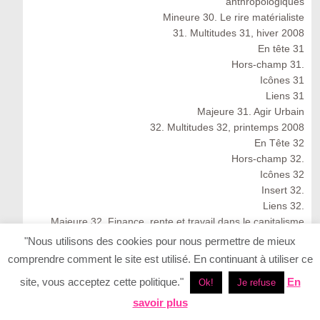
anthropologiques
Mineure 30. Le rire matérialiste
31. Multitudes 31, hiver 2008
En tête 31
Hors-champ 31.
Icônes 31
Liens 31
Majeure 31. Agir Urbain
32. Multitudes 32, printemps 2008
En Tête 32
Hors-champ 32.
Icônes 32
Insert 32.
Liens 32.
Majeure 32. Finance, rente et travail dans le capitalisme
cognitif
"Nous utilisons des cookies pour nous permettre de mieux
Multitudes 32 : Spring 2008
comprendre comment le site est utilisé. En continuant à utiliser ce
33. Multitudes 33, été 2008
site, vous acceptez cette politique."
En
Ok!
Je refuse
33. Multitudes 33 : Summer 2008
En Tête 33
savoir plus
Icônes 33. Ernesto Neto