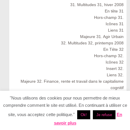
31. Multitudes 31, hiver 2008
En tête 31
Hors-champ 31.
Icônes 31
Liens 31
Majeure 31. Agir Urbain
32. Multitudes 32, printemps 2008
En Tête 32
Hors-champ 32.
Icônes 32
Insert 32.
Liens 32.
Majeure 32. Finance, rente et travail dans le capitalisme
cognitif
Multitudes 32 : Spring 2008
"Nous utilisons des cookies pour nous permettre de mieux
33. Multitudes 33, été 2008
comprendre comment le site est utilisé. En continuant à utiliser ce
33. Multitudes 33 : Summer 2008
En Tête 33
site, vous acceptez cette politique."
En
Ok!
Je refuse
Icônes 33. Ernesto Neto
savoir plus
Insert 33.