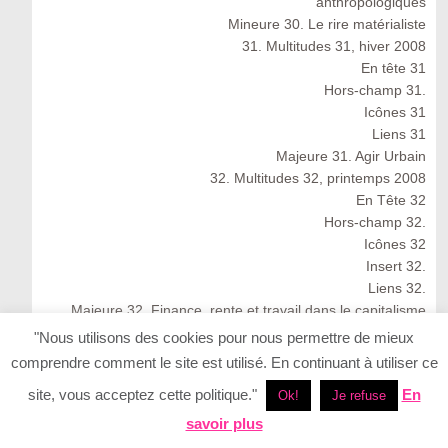
anthropologiques
Mineure 30. Le rire matérialiste
31. Multitudes 31, hiver 2008
En tête 31
Hors-champ 31.
Icônes 31
Liens 31
Majeure 31. Agir Urbain
32. Multitudes 32, printemps 2008
En Tête 32
Hors-champ 32.
Icônes 32
Insert 32.
Liens 32.
Majeure 32. Finance, rente et travail dans le capitalisme
cognitif
"Nous utilisons des cookies pour nous permettre de mieux
Multitudes 32 : Spring 2008
comprendre comment le site est utilisé. En continuant à utiliser ce
33. Multitudes 33, été 2008
site, vous acceptez cette politique."
En
Ok!
Je refuse
33. Multitudes 33 : Summer 2008
En Tête 33
savoir plus
Icônes 33. Ernesto Neto