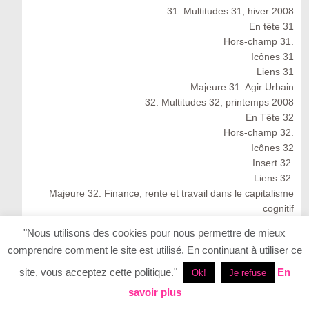
31. Multitudes 31, hiver 2008
En tête 31
Hors-champ 31.
Icônes 31
Liens 31
Majeure 31. Agir Urbain
32. Multitudes 32, printemps 2008
En Tête 32
Hors-champ 32.
Icônes 32
Insert 32.
Liens 32.
Majeure 32. Finance, rente et travail dans le capitalisme
cognitif
Multitudes 32 : Spring 2008
"Nous utilisons des cookies pour nous permettre de mieux
33. Multitudes 33, été 2008
comprendre comment le site est utilisé. En continuant à utiliser ce
33. Multitudes 33 : Summer 2008
En Tête 33
site, vous acceptez cette politique."
En
Ok!
Je refuse
Icônes 33. Ernesto Neto
savoir plus
Insert 33.