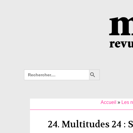
Search Button
Search
for:
Accueil
»
Les 
24. Multitudes 24 :