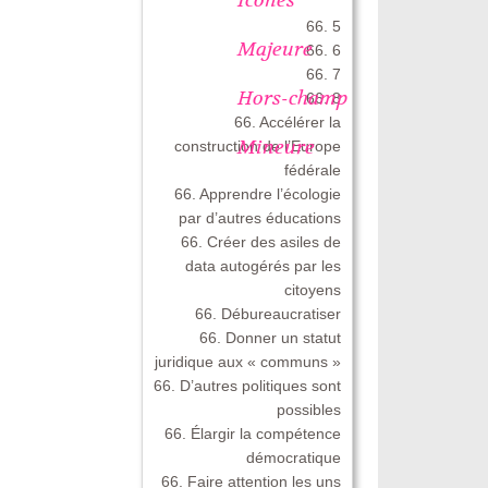
66. 5
Majeure
66. 6
66. 7
Hors-champ
66. 8
66. Accélérer la
Mineure
construction de l’Europe
fédérale
66. Apprendre l’écologie
par d’autres éducations
66. Créer des asiles de
data autogérés par les
citoyens
66. Débureaucratiser
66. Donner un statut
juridique aux « communs »
66. D’autres politiques sont
possibles
66. Élargir la compétence
démocratique
66. Faire attention les uns