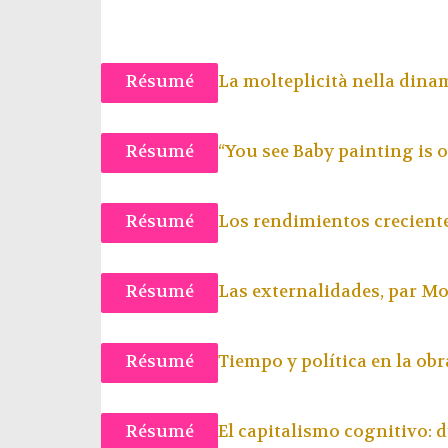
Résumé
La molteplicità nella din
Résumé
“You see Baby painting is o
Résumé
Los rendimientos crecient
Résumé
Las externalidades, par
Mo
Résumé
Tiempo y política en la obr
Résumé
El capitalismo cognitivo: d