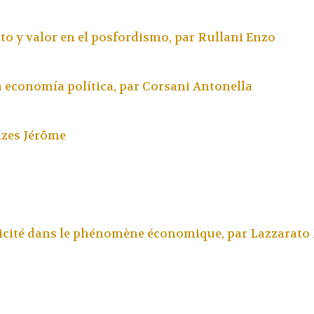
o y valor en el posfordismo, par
Rullani Enzo
 economía política, par
Corsani Antonella
izes Jérôme
plicité dans le phénomène économique, par
Lazzarato