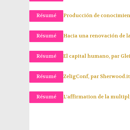
Résumé
Producción de conocimient
Résumé
Hacia una renovación de la
Résumé
El capital humano, par
Gle
Résumé
ZeligConf, par
Sherwood.it
Résumé
L’affirmation de la multi