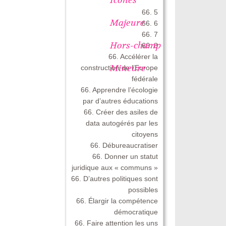
66. 5
Majeure
66. 6
66. 7
Hors-champ
66. 8
66. Accélérer la
Mineure
construction de l’Europe
fédérale
66. Apprendre l’écologie
par d’autres éducations
66. Créer des asiles de
data autogérés par les
citoyens
66. Débureaucratiser
66. Donner un statut
juridique aux « communs »
66. D’autres politiques sont
possibles
66. Élargir la compétence
démocratique
66. Faire attention les uns