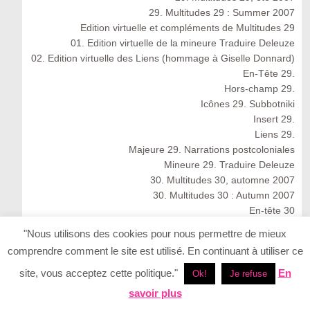
29. Multitudes 29 : Summer 2007
Edition virtuelle et compléments de Multitudes 29
01. Edition virtuelle de la mineure Traduire Deleuze
02. Edition virtuelle des Liens (hommage à Giselle Donnard)
En-Tête 29.
Hors-champ 29.
Icônes 29. Subbotniki
Insert 29.
Liens 29.
Majeure 29. Narrations postcoloniales
Mineure 29. Traduire Deleuze
30. Multitudes 30, automne 2007
30. Multitudes 30 : Autumn 2007
En-tête 30
Icônes 30
"Nous utilisons des cookies pour nous permettre de mieux
Insert 30.
comprendre comment le site est utilisé. En continuant à utiliser ce
Liens 30.
Majeure 30. Réseaux autochtones : résonances
site, vous acceptez cette politique."
En
Ok!
Je refuse
anthropologiques
savoir plus
Mineure 30. Le rire matérialiste