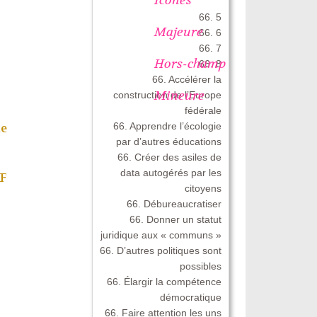
66. 5
Majeure
66. 6
66. 7
Hors-champ
66. 8
66. Accélérer la
Mineure
construction de l’Europe
fédérale
66. Apprendre l’écologie
me
par d’autres éducations
66. Créer des asiles de
data autogérés par les
F
citoyens
66. Débureaucratiser
66. Donner un statut
juridique aux « communs »
66. D’autres politiques sont
possibles
66. Élargir la compétence
démocratique
66. Faire attention les uns