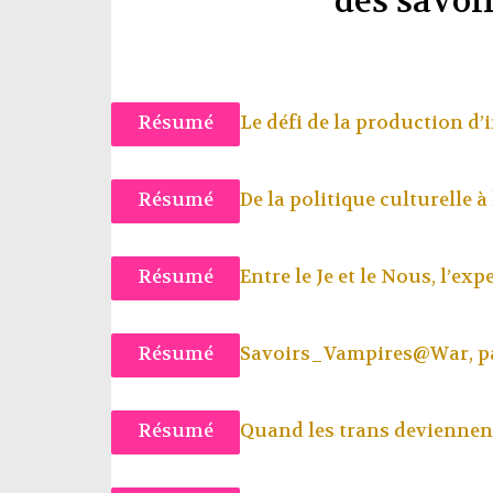
des savoi
Résumé
Le défi de la production d’i
Résumé
De la politique culturelle à
Résumé
Entre le Je et le Nous, l’ex
Résumé
Savoirs_Vampires@War, p
Résumé
Quand les trans deviennen