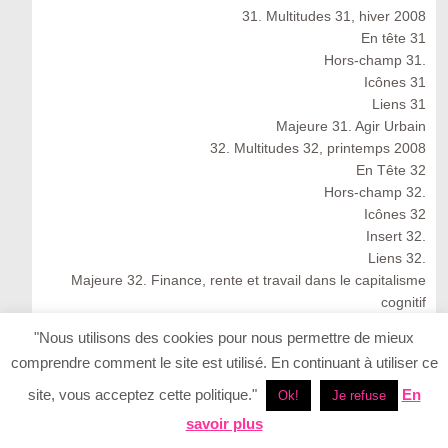
31. Multitudes 31, hiver 2008
En tête 31
Hors-champ 31.
Icônes 31
Liens 31
Majeure 31. Agir Urbain
32. Multitudes 32, printemps 2008
En Tête 32
Hors-champ 32.
Icônes 32
Insert 32.
Liens 32.
Majeure 32. Finance, rente et travail dans le capitalisme
cognitif
Multitudes 32 : Spring 2008
"Nous utilisons des cookies pour nous permettre de mieux
33. Multitudes 33, été 2008
comprendre comment le site est utilisé. En continuant à utiliser ce
33. Multitudes 33 : Summer 2008
En Tête 33
site, vous acceptez cette politique."
En
Ok!
Je refuse
Icônes 33. Ernesto Neto
savoir plus
Insert 33.