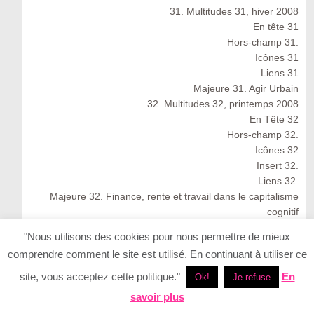
31. Multitudes 31, hiver 2008
En tête 31
Hors-champ 31.
Icônes 31
Liens 31
Majeure 31. Agir Urbain
32. Multitudes 32, printemps 2008
En Tête 32
Hors-champ 32.
Icônes 32
Insert 32.
Liens 32.
Majeure 32. Finance, rente et travail dans le capitalisme
cognitif
Multitudes 32 : Spring 2008
"Nous utilisons des cookies pour nous permettre de mieux
33. Multitudes 33, été 2008
comprendre comment le site est utilisé. En continuant à utiliser ce
33. Multitudes 33 : Summer 2008
En Tête 33
site, vous acceptez cette politique."
En
Ok!
Je refuse
Icônes 33. Ernesto Neto
savoir plus
Insert 33.