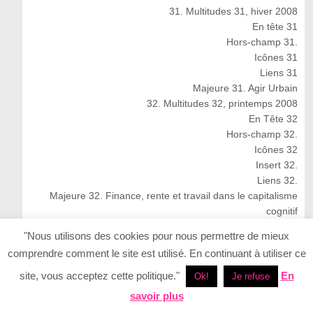
31. Multitudes 31, hiver 2008
En tête 31
Hors-champ 31.
Icônes 31
Liens 31
Majeure 31. Agir Urbain
32. Multitudes 32, printemps 2008
En Tête 32
Hors-champ 32.
Icônes 32
Insert 32.
Liens 32.
Majeure 32. Finance, rente et travail dans le capitalisme
cognitif
Multitudes 32 : Spring 2008
"Nous utilisons des cookies pour nous permettre de mieux
33. Multitudes 33, été 2008
comprendre comment le site est utilisé. En continuant à utiliser ce
33. Multitudes 33 : Summer 2008
En Tête 33
site, vous acceptez cette politique."
En
Ok!
Je refuse
Icônes 33. Ernesto Neto
savoir plus
Insert 33.