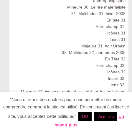
anthropologiques
Mineure 30. Le rire matérialiste
31. Multitudes 31, hiver 2008
En tête 31
Hors-champ 31.
Icônes 31
Liens 31
Majeure 31. Agir Urbain
32. Multitudes 32, printemps 2008
En Tête 32
Hors-champ 32.
Icônes 32
Insert 32.
Liens 32.
Majeure 32. Finance, rente et travail dans le capitalisme
cognitif
"Nous utilisons des cookies pour nous permettre de mieux
Multitudes 32 : Spring 2008
comprendre comment le site est utilisé. En continuant à utiliser ce
33. Multitudes 33, été 2008
site, vous acceptez cette politique."
En
Ok!
Je refuse
33. Multitudes 33 : Summer 2008
En Tête 33
savoir plus
Icônes 33. Ernesto Neto