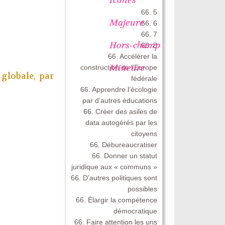
66. 5
Majeure
66. 6
66. 7
Hors-champ
66. 8
66. Accélérer la
Mineure
construction de l’Europe
 globale, par
fédérale
66. Apprendre l’écologie
par d’autres éducations
66. Créer des asiles de
data autogérés par les
citoyens
66. Débureaucratiser
66. Donner un statut
juridique aux « communs »
66. D’autres politiques sont
possibles
66. Élargir la compétence
démocratique
66. Faire attention les uns