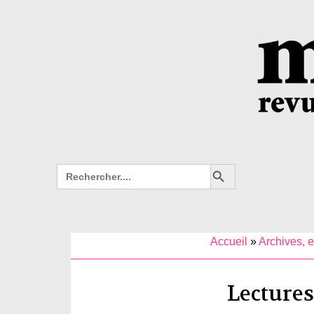
Search Button
Search
for:
Accueil
»
Archives, e
Lecture