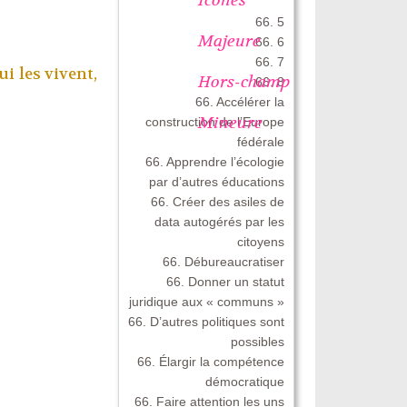
66. 5
Majeure
66. 6
66. 7
i les vivent,
Hors-champ
66. 8
66. Accélérer la
Mineure
construction de l’Europe
fédérale
66. Apprendre l’écologie
par d’autres éducations
66. Créer des asiles de
data autogérés par les
citoyens
66. Débureaucratiser
66. Donner un statut
juridique aux « communs »
66. D’autres politiques sont
possibles
66. Élargir la compétence
démocratique
66. Faire attention les uns