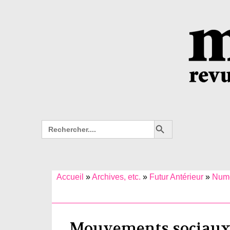
Search Button
Search
for:
Accueil
»
Archives, etc.
»
Futur Antérieur
»
Numé
Mouvements sociaux 