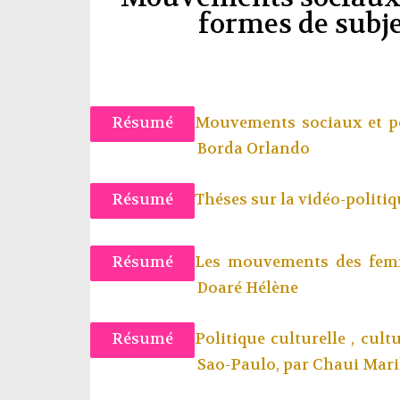
formes de subje
Résumé
Mouvements sociaux et po
Borda Orlando
Résumé
Théses sur la vidéo-politiq
Résumé
Les mouvements des femm
Doaré Hélène
Résumé
Politique culturelle , cul
Sao-Paulo, par
Chaui Mari