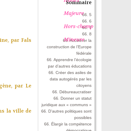
Sommaire
Majeure
66. 5
66. 6
Hors-champ
66. 7
66. 8
Mineure
ine, par
Fals
66. Accélérer la
construction de l’Europe
fédérale
66. Apprendre l’écologie
par d’autres éducations
66. Créer des asiles de
data autogérés par les
gène, par
Le
citoyens
66. Débureaucratiser
66. Donner un statut
juridique aux « communs »
s la ville de
66. D’autres politiques sont
possibles
66. Élargir la compétence
démocratique