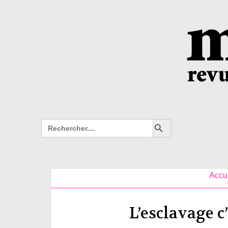
Search Button
Search
for:
Accu
L’esclavage c