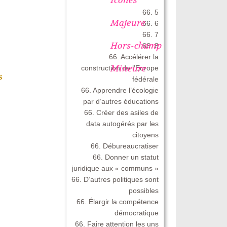
66. 5
Majeure
66. 6
66. 7
Hors-champ
66. 8
66. Accélérer la
Mineure
construction de l’Europe
s
fédérale
66. Apprendre l’écologie
par d’autres éducations
66. Créer des asiles de
data autogérés par les
citoyens
66. Débureaucratiser
66. Donner un statut
juridique aux « communs »
66. D’autres politiques sont
possibles
66. Élargir la compétence
démocratique
66. Faire attention les uns