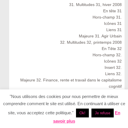
31. Multitudes 31, hiver 2008
En tête 31
Hors-champ 31.
Icônes 31
Liens 31
Majeure 31. Agir Urbain
32. Multitudes 32, printemps 2008
En Tête 32
Hors-champ 32.
Icônes 32
Insert 32.
Liens 32.
Majeure 32. Finance, rente et travail dans le capitalisme
cognitif
Multitudes 32 : Spring 2008
"Nous utilisons des cookies pour nous permettre de mieux
33. Multitudes 33, été 2008
comprendre comment le site est utilisé. En continuant à utiliser ce
33. Multitudes 33 : Summer 2008
En Tête 33
site, vous acceptez cette politique."
En
Ok!
Je refuse
Icônes 33. Ernesto Neto
savoir plus
Insert 33.