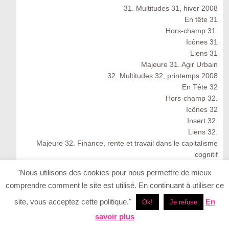
31. Multitudes 31, hiver 2008
En tête 31
Hors-champ 31.
Icônes 31
Liens 31
Majeure 31. Agir Urbain
32. Multitudes 32, printemps 2008
En Tête 32
Hors-champ 32.
Icônes 32
Insert 32.
Liens 32.
Majeure 32. Finance, rente et travail dans le capitalisme
cognitif
Multitudes 32 : Spring 2008
"Nous utilisons des cookies pour nous permettre de mieux
33. Multitudes 33, été 2008
comprendre comment le site est utilisé. En continuant à utiliser ce
33. Multitudes 33 : Summer 2008
En Tête 33
site, vous acceptez cette politique."
En
Ok!
Je refuse
Icônes 33. Ernesto Neto
savoir plus
Insert 33.