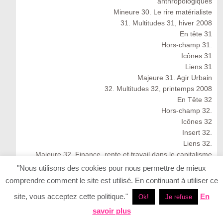
anthropologiques
Mineure 30. Le rire matérialiste
31. Multitudes 31, hiver 2008
En tête 31
Hors-champ 31.
Icônes 31
Liens 31
Majeure 31. Agir Urbain
32. Multitudes 32, printemps 2008
En Tête 32
Hors-champ 32.
Icônes 32
Insert 32.
Liens 32.
Majeure 32. Finance, rente et travail dans le capitalisme
cognitif
"Nous utilisons des cookies pour nous permettre de mieux
Multitudes 32 : Spring 2008
comprendre comment le site est utilisé. En continuant à utiliser ce
33. Multitudes 33, été 2008
site, vous acceptez cette politique."
En
Ok!
Je refuse
33. Multitudes 33 : Summer 2008
En Tête 33
savoir plus
Icônes 33. Ernesto Neto