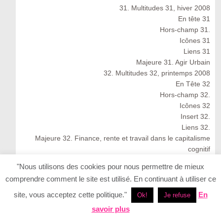
31. Multitudes 31, hiver 2008
En tête 31
Hors-champ 31.
Icônes 31
Liens 31
Majeure 31. Agir Urbain
32. Multitudes 32, printemps 2008
En Tête 32
Hors-champ 32.
Icônes 32
Insert 32.
Liens 32.
Majeure 32. Finance, rente et travail dans le capitalisme
cognitif
Multitudes 32 : Spring 2008
"Nous utilisons des cookies pour nous permettre de mieux
33. Multitudes 33, été 2008
comprendre comment le site est utilisé. En continuant à utiliser ce
33. Multitudes 33 : Summer 2008
En Tête 33
site, vous acceptez cette politique."
En
Ok!
Je refuse
Icônes 33. Ernesto Neto
savoir plus
Insert 33.