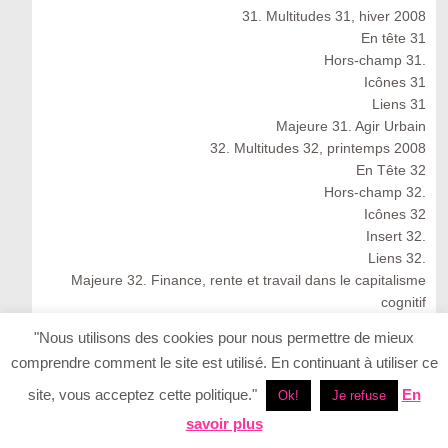
31. Multitudes 31, hiver 2008
En tête 31
Hors-champ 31.
Icônes 31
Liens 31
Majeure 31. Agir Urbain
32. Multitudes 32, printemps 2008
En Tête 32
Hors-champ 32.
Icônes 32
Insert 32.
Liens 32.
Majeure 32. Finance, rente et travail dans le capitalisme
cognitif
Multitudes 32 : Spring 2008
"Nous utilisons des cookies pour nous permettre de mieux
33. Multitudes 33, été 2008
comprendre comment le site est utilisé. En continuant à utiliser ce
33. Multitudes 33 : Summer 2008
En Tête 33
site, vous acceptez cette politique."
En
Ok!
Je refuse
Icônes 33. Ernesto Neto
savoir plus
Insert 33.