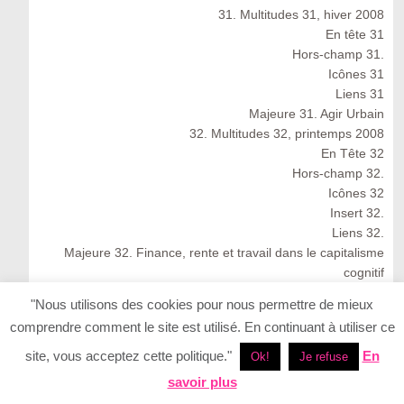
31. Multitudes 31, hiver 2008
En tête 31
Hors-champ 31.
Icônes 31
Liens 31
Majeure 31. Agir Urbain
32. Multitudes 32, printemps 2008
En Tête 32
Hors-champ 32.
Icônes 32
Insert 32.
Liens 32.
Majeure 32. Finance, rente et travail dans le capitalisme
cognitif
Multitudes 32 : Spring 2008
"Nous utilisons des cookies pour nous permettre de mieux
33. Multitudes 33, été 2008
comprendre comment le site est utilisé. En continuant à utiliser ce
33. Multitudes 33 : Summer 2008
En Tête 33
site, vous acceptez cette politique."
En
Ok!
Je refuse
Icônes 33. Ernesto Neto
savoir plus
Insert 33.