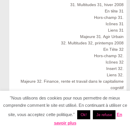
31. Multitudes 31, hiver 2008
En tête 31
Hors-champ 31.
Icônes 31
Liens 31
Majeure 31. Agir Urbain
32. Multitudes 32, printemps 2008
En Tête 32
Hors-champ 32.
Icônes 32
Insert 32.
Liens 32.
Majeure 32. Finance, rente et travail dans le capitalisme
cognitif
Multitudes 32 : Spring 2008
"Nous utilisons des cookies pour nous permettre de mieux
33. Multitudes 33, été 2008
comprendre comment le site est utilisé. En continuant à utiliser ce
33. Multitudes 33 : Summer 2008
En Tête 33
site, vous acceptez cette politique."
En
Ok!
Je refuse
Icônes 33. Ernesto Neto
savoir plus
Insert 33.