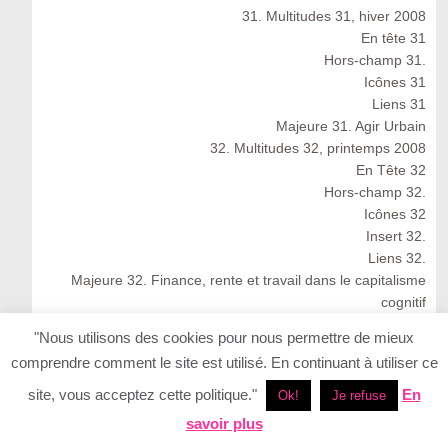
31. Multitudes 31, hiver 2008
En tête 31
Hors-champ 31.
Icônes 31
Liens 31
Majeure 31. Agir Urbain
32. Multitudes 32, printemps 2008
En Tête 32
Hors-champ 32.
Icônes 32
Insert 32.
Liens 32.
Majeure 32. Finance, rente et travail dans le capitalisme
cognitif
Multitudes 32 : Spring 2008
"Nous utilisons des cookies pour nous permettre de mieux
33. Multitudes 33, été 2008
comprendre comment le site est utilisé. En continuant à utiliser ce
33. Multitudes 33 : Summer 2008
En Tête 33
site, vous acceptez cette politique."
En
Ok!
Je refuse
Icônes 33. Ernesto Neto
savoir plus
Insert 33.