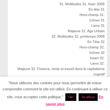
31. Multitudes 31, hiver 2008
En tête 31
Hors-champ 31.
Icônes 31
Liens 31
Majeure 31. Agir Urbain
32. Multitudes 32, printemps 2008
En Tête 32
Hors-champ 32.
Icônes 32
Insert 32.
Liens 32.
Majeure 32. Finance, rente et travail dans le capitalisme
cognitif
Multitudes 32 : Spring 2008
"Nous utilisons des cookies pour nous permettre de mieux
33. Multitudes 33, été 2008
comprendre comment le site est utilisé. En continuant à utiliser ce
33. Multitudes 33 : Summer 2008
En Tête 33
site, vous acceptez cette politique."
En
Ok!
Je refuse
Icônes 33. Ernesto Neto
savoir plus
Insert 33.