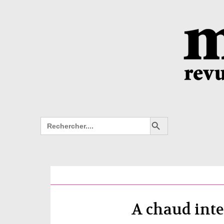
Search Button
Search
for:
A chaud int