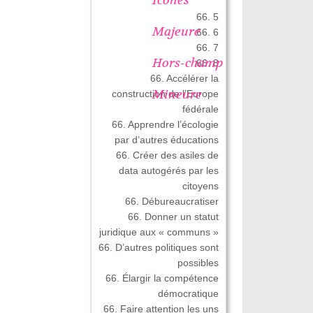
66. 5
Majeure
66. 6
66. 7
Hors-champ
66. 8
66. Accélérer la
Mineure
construction de l’Europe
fédérale
66. Apprendre l’écologie
par d’autres éducations
66. Créer des asiles de
data autogérés par les
citoyens
66. Débureaucratiser
66. Donner un statut
juridique aux « communs »
66. D’autres politiques sont
possibles
66. Élargir la compétence
démocratique
66. Faire attention les uns