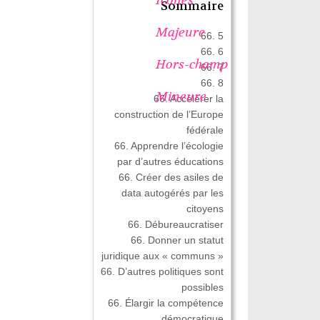
Sommaire
Majeure
66. 5
66. 6
Hors-champ
66. 7
66. 8
Mineure
66. Accélérer la
construction de l’Europe
fédérale
66. Apprendre l’écologie
par d’autres éducations
66. Créer des asiles de
data autogérés par les
citoyens
66. Débureaucratiser
66. Donner un statut
juridique aux « communs »
66. D’autres politiques sont
possibles
66. Élargir la compétence
démocratique