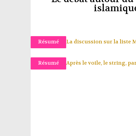
islamiqu
Résumé
La discussion sur la liste 
Résumé
Après le voile, le string, pa