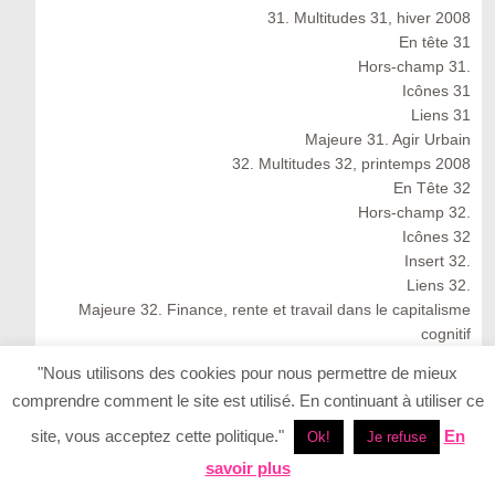
31. Multitudes 31, hiver 2008
En tête 31
Hors-champ 31.
Icônes 31
Liens 31
Majeure 31. Agir Urbain
32. Multitudes 32, printemps 2008
En Tête 32
Hors-champ 32.
Icônes 32
Insert 32.
Liens 32.
Majeure 32. Finance, rente et travail dans le capitalisme
cognitif
Multitudes 32 : Spring 2008
"Nous utilisons des cookies pour nous permettre de mieux
33. Multitudes 33, été 2008
comprendre comment le site est utilisé. En continuant à utiliser ce
33. Multitudes 33 : Summer 2008
En Tête 33
site, vous acceptez cette politique."
En
Ok!
Je refuse
Icônes 33. Ernesto Neto
savoir plus
Insert 33.